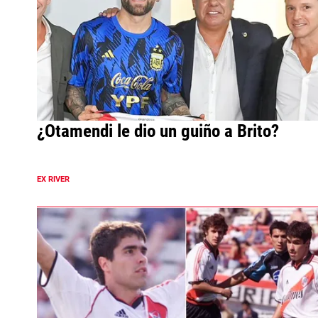
¿Otamendi le dio un guiño a Brito?
EX RIVER