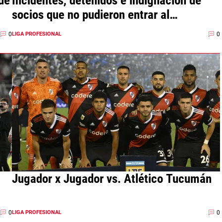
 de
Incidentes, detenidos e indignación de
socios que no pudieron entrar al
Monumental
0
0
LIGA PROFESIONAL
Jugador x Jugador vs. Atlético Tucumán
0
0
LIGA PROFESIONAL