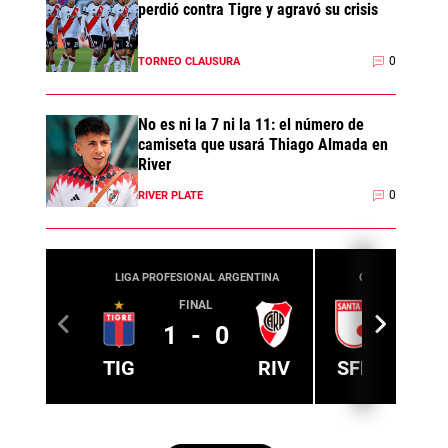
perdió contra Tigre y agravó su crisis
0
TORNEO CLAUSURA
No es ni la 7 ni la 11: el número de
camiseta que usará Thiago Almada en
River
0
RIVER PLATE
LIGA PROFESIONAL ARGENTINA
CONMEBOL SUD
FINAL
12/08
21:30
1
-
0
TIG
RIV
SFE