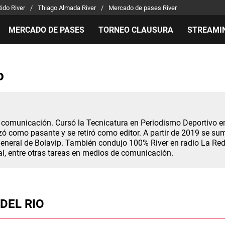
ido River
Thiago Almada River
Mercado de pases River
MERCADO DE PASES
TORNEO CLAUSURA
STREAMI
MILLONARIOS
LPM PARA EL HINCHA
APUEST
o
Mercado de Pases
Streaming
Noticias
Análisis tácticos
Entradas
Guías
Juanfer Quintero
Hinchas
Códigos
Chacho Coudet
Los goles de River
Pronósti
n comunicación. Cursó la Tecnicatura en Periodismo Deportivo 
Ex River
Entrevistas
Apuesta 
ó como pasante y se retiró como editor. A partir de 2019 se su
general de Bolavip. También condujo 100% River en radio La Red
l, entre otras tareas en medios de comunicación.
DEL RIO