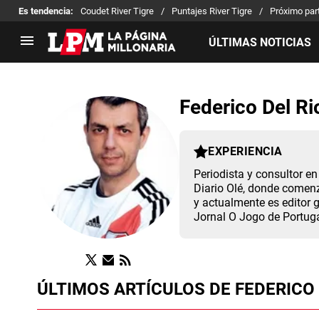
Es tendencia
:
Coudet River Tigre
Puntajes River Tigre
Próximo part
ÚLTIMAS NOTICIAS
LIGA PROFESIONAL
TORNEOS
Federico Del Ri
Noticias
Copa Sudamericana
Tabla de posiciones
Copa Argentina
Fixture
Selección Argentina
EXPERIENCIA
Reserva
Periodista y consultor e
Diario Olé, donde comenz
y actualmente es editor 
Jornal O Jogo de Portuga
ÚLTIMOS ARTÍCULOS DE FEDERICO 