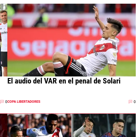
El audio del VAR en el penal de Solari
0
0
COPA LIBERTADORES