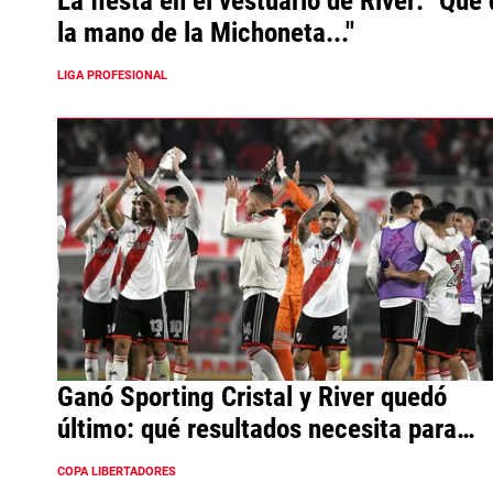
La fiesta en el vestuario de River: "Que
la mano de la Michoneta..."
LIGA PROFESIONAL
Ganó Sporting Cristal y River quedó
último: qué resultados necesita para
clasificar
COPA LIBERTADORES