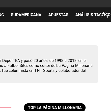
NG
SUDAMERICANA
APUESTAS
ANÁLISIS TÁCTICO
AS
cos
en DeporTEA y pasó 20 años, de 1998 a 2018, en el
del día
mó a Fútbol Sites como editor de La Página Millonaria
, fue columnista en TNT Sports y colaborador del
TOP LA PÁGINA MILLONARIA