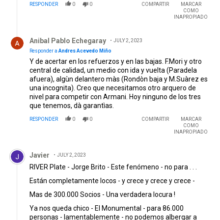
RESPONDER
0
0
COMPARTIR
MARCAR
COMO
INAPROPIADO
Respuesta de Anibal Pablo Echegaray.
Anibal Pablo Echegaray
JULY 2, 2023
Responder a
Andres Acevedo Miño
Y de acertar en los refuerzos y en las bajas. F.Mori y otro
central de calidad, un medio con ida y vuelta (Paradela
afuera), algùn delantero màs (Rondòn baja y M.Suàrez es
una incognita). Creo que necesitamos otro arquero de
nivel para competir con Armani. Hoy ninguno de los tres
que tenemos, dà garantìas.
RESPONDER
0
0
COMPARTIR
MARCAR
COMO
INAPROPIADO
Comentario de Javier.
Javier
JULY 2, 2023
RIVER Plate - Jorge Brito - Este fenómeno - no para . . .
Están completamente locos - y crece y crece y crece -
Mas de 300.000 Socios - Una verdadera locura !
Ya nos queda chico - El Monumental - para 86.000
personas - lamentablemente - no podemos albergar a