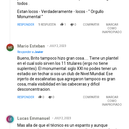
todos .
Estan locos - Verdaderamente - locos - " Orgullo
Monumental "
RESPONDER
1
RESPUESTA
1
0
COMPARTIR
MARCAR
COMO
INAPROPIADO
Respuesta de Mario Esteban.
Mario Esteban
JULY 2, 2023
ME
Responder a
Javier
Bueno, Brito tampoco hizo gran cosa..... Tiene un plantel
en el cual solo sirven los 11 titulares (ergo no tiene
suplentes). El monumental: siglo XXI no podes tener un
estadio sin techar si sos un club de Nivel Mundial. Ese
injerto de escalinatas qua agregaron tampoco es gran
cosa, mala visibilidad en las cabeceras y dificil
desconcentracion.
RESPONDER
0
0
COMPARTIR
MARCAR
COMO
INAPROPIADO
Comentario de Lucas Emmanuel.
Lucas Emmanuel
JULY 2, 2023
LE
Mas alla de que el técnico es un espanto y aunque