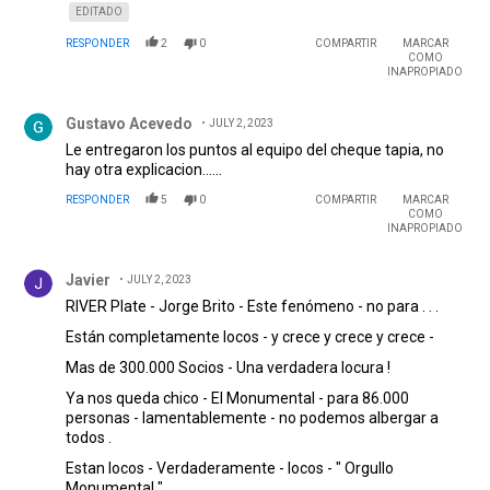
EDITADO
RESPONDER
2
0
COMPARTIR
MARCAR
COMO
INAPROPIADO
Comentario de Gustavo Acevedo.
Gustavo Acevedo
JULY 2, 2023
Le entregaron los puntos al equipo del cheque tapia, no
hay otra explicacion......
RESPONDER
5
0
COMPARTIR
MARCAR
COMO
INAPROPIADO
Comentario de Javier.
Javier
JULY 2, 2023
RIVER Plate - Jorge Brito - Este fenómeno - no para . . .
Están completamente locos - y crece y crece y crece -
Mas de 300.000 Socios - Una verdadera locura !
Ya nos queda chico - El Monumental - para 86.000
personas - lamentablemente - no podemos albergar a
todos .
Estan locos - Verdaderamente - locos - " Orgullo
Monumental "