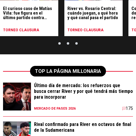
El curioso caso de Matías
River vs. Rosario Central:
Co
Viña: fue figura en el
cuándo juegan, a qué hora
do
último partido contra
y qué canal pasa el partido
re
Rosario Central y hoy se
Ro
entrena borrado en Cantilo
TORNEO CLAUSURA
TORNEO CLAUSURA
T
TOP LA PÁGINA MILLONARIA
Último día de mercado: los refuerzos que
busca cerrar River y por qué tendrá más tiempo
para incorporar
175
MERCADO DE PASES 2026
Rival confirmado para River en octavos de final
de la Sudamericana