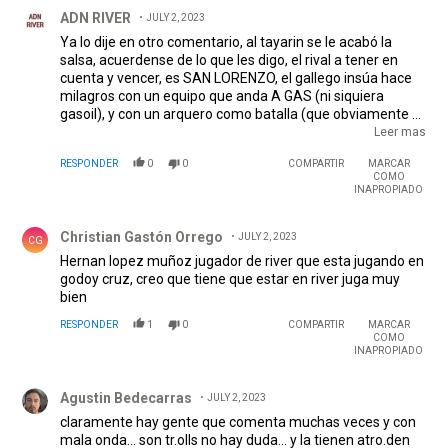
Comentario de ADN RIVER.
ADN RIVER
JULY 2, 2023
Ya lo dije en otro comentario, al tayarin se le acabó la
salsa, acuerdense de lo que les digo, el rival a tener en
cuenta y vencer, es SAN LORENZO, el gallego insúa hace
milagros con un equipo que anda A GAS (ni siquiera
gasoil), y con un arquero como batalla (que obviamente es
de river) que es una garantía, el partido en la estancia de
Leer mas
san lorenzo puede ser definitorio si es que antes no nos
RESPONDER
0
0
COMPARTIR
MARCAR
consagramos campeones obvio.
COMO
INAPROPIADO
Comentario de Christian Gastón Orrego.
Christian Gastón Orrego
JULY 2, 2023
CG
Hernan lopez muñoz jugador de river que esta jugando en
godoy cruz, creo que tiene que estar en river juga muy
bien
RESPONDER
1
0
COMPARTIR
MARCAR
COMO
INAPROPIADO
Comentario de Agustin Bedecarras.
Agustin Bedecarras
JULY 2, 2023
claramente hay gente que comenta muchas veces y con
mala onda... son tr.olls no hay duda... y la tienen atro.den