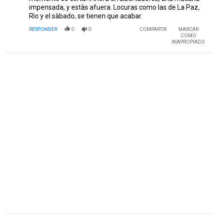
impensada, y estàs afuera. Locuras como las de La Paz,
Rìo y el sàbado, se tienen que acabar.
RESPONDER
0
0
COMPARTIR
MARCAR
COMO
INAPROPIADO
PUBLICIDAD