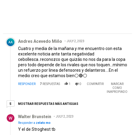
Comentario de Andres Acevedo Miño.
Andres Acevedo Miño
JULY 2, 2023
AA
Cuatro y media de la mañana y me encuentro con esta
excelente noticia ante tanta negatividad
cebollesca..reconozco que quizás no nos da para la copa
pero todo depende de los rivales que nos toquen...mínimo
un refuerzo por linea defensores y delanteros....En el
medio creo que estamos bien⚪🔴⚪
RESPONDER
7
RESPUESTAS
1
0
COMPARTIR
MARCAR
COMO
INAPROPIADO
5 respuestas más antiguas
MOSTRAR RESPUESTAS MÁS ANTIGUAS
5
Respuesta de Walter Brunstein.
Walter Brunstein
JULY 2, 2023
Responder a
zelato mo
Y el de Stroghest tb