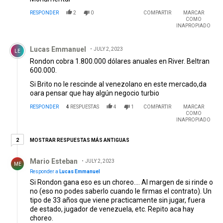
RESPONDER
2
0
COMPARTIR
MARCAR
COMO
INAPROPIADO
Comentario de Lucas Emmanuel.
Lucas Emmanuel
JULY 2, 2023
LE
Rondon cobra 1.800.000 dólares anuales en River. Beltran
600.000.
Si Brito no le rescinde al venezolano en este mercado,da
oara pensar que hay algún negocio turbio
RESPONDER
4
RESPUESTAS
4
1
COMPARTIR
MARCAR
COMO
INAPROPIADO
2 respuestas más antiguas
MOSTRAR RESPUESTAS MÁS ANTIGUAS
2
Respuesta de Mario Esteban.
Mario Esteban
JULY 2, 2023
ME
Responder a
Lucas Emmanuel
Si Rondon gana eso es un choreo.... Al margen de si rinde o
no (eso no podes saberlo cuando le firmas el contrato). Un
tipo de 33 años que viene practicamente sin jugar, fuera
de estado, jugador de venezuela, etc. Repito aca hay
choreo.