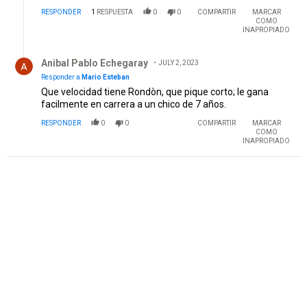
RESPONDER
1
RESPUESTA
0
0
COMPARTIR
MARCAR
COMO
INAPROPIADO
Respuesta de Anibal Pablo Echegaray.
Anibal Pablo Echegaray
JULY 2, 2023
Responder a
Mario Esteban
Que velocidad tiene Rondòn, que pique corto; le gana
facilmente en carrera a un chico de 7 años.
RESPONDER
0
0
COMPARTIR
MARCAR
COMO
INAPROPIADO
PUBLICIDAD