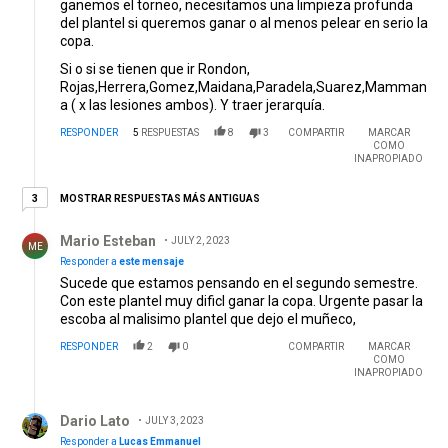
ganemos el torneo, necesitamos una limpieza profunda
del plantel si queremos ganar o al menos pelear en serio la
copa.
Si o si se tienen que ir Rondon,
Rojas,Herrera,Gomez,Maidana,Paradela,Suarez,Mamman
a ( x las lesiones ambos). Y traer jerarquía.
RESPONDER
5
RESPUESTAS
8
3
COMPARTIR
MARCAR
COMO
INAPROPIADO
3 respuestas más antiguas
MOSTRAR RESPUESTAS MÁS ANTIGUAS
3
Respuesta de Mario Esteban.
Mario Esteban
JULY 2, 2023
ME
Responder a
este mensaje
Sucede que estamos pensando en el segundo semestre.
Con este plantel muy dificl ganar la copa. Urgente pasar la
escoba al malisimo plantel que dejo el muñeco,
RESPONDER
2
0
COMPARTIR
MARCAR
COMO
INAPROPIADO
Respuesta de Dario Lato.
Dario Lato
JULY 3, 2023
Responder a
Lucas Emmanuel