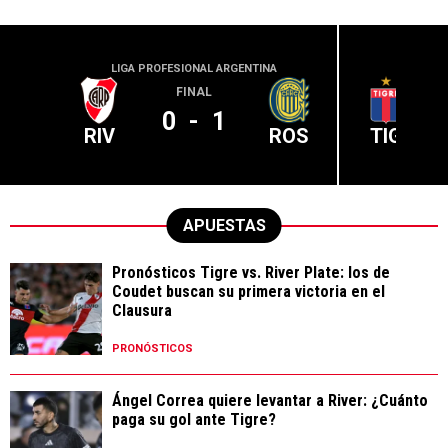
LIGA PROFESIONAL ARGENTINA
LIGA PR
FINAL
0
-
1
RIV
ROS
TIG
APUESTAS
Pronósticos Tigre vs. River Plate: los de
Coudet buscan su primera victoria en el
Clausura
PRONÓSTICOS
Ángel Correa quiere levantar a River: ¿Cuánto
paga su gol ante Tigre?