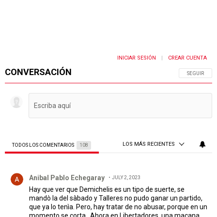
INICIAR SESIÓN
CREAR CUENTA
|
CONVERSACIÓN
SIGA ESTA 
SEGUIR
LOS MÁS RECIENTES
TODOS LOS COMENTARIOS
108
Todos los comentarios
Comentario de Anibal Pablo Echegaray.
Anibal Pablo Echegaray
JULY 2, 2023
Hay que ver que Demichelis es un tipo de suerte, se
mandò la del sàbado y Talleres no pudo ganar un partido,
que ya lo tenìa. Pero, hay tratar de no abusar, porque en un
momento se corta...Ahora en Libertadores, una macana