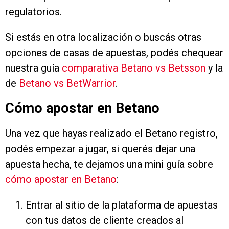
regulatorios.
Si estás en otra localización o buscás otras
opciones de casas de apuestas, podés chequear
nuestra guía
comparativa Betano vs Betsson
y la
de
Betano vs BetWarrior
.
Cómo apostar en Betano
Una vez que hayas realizado el Betano registro,
podés empezar a jugar, si querés dejar una
apuesta hecha, te dejamos una mini guía sobre
cómo apostar en Betano
:
Entrar al sitio de la plataforma de apuestas
con tus datos de cliente creados al