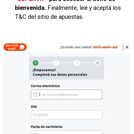
bienvenida.
Finalmente, leé y aceptá los
T&C del sitio de apuestas.