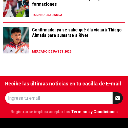
formaciones
TORNEO CLAUSURA
Confirmado: ya se sabe qué día viajará Thiago
Almada para sumarse a River
MERCADO DE PASES 2026
Recibe las últimas noticias en tu casilla de E-mail
Registrarse implica aceptar los
Términos y Condiciones