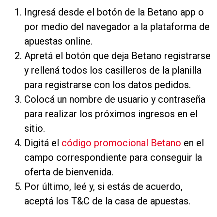
Ingresá desde el botón de la Betano app o
por medio del navegador a la plataforma de
apuestas online.
Apretá el botón que deja Betano registrarse
y rellená todos los casilleros de la planilla
para registrarse con los datos pedidos.
Colocá un nombre de usuario y contraseña
para realizar los próximos ingresos en el
sitio.
Digitá el
código promocional Betano
en el
campo correspondiente para conseguir la
oferta de bienvenida.
Por último, leé y, si estás de acuerdo,
aceptá los T&C de la casa de apuestas.