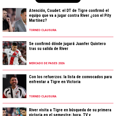
Atención, Coudet: el DT de Tigre confirmó el
equipo que va a jugar contra River ¿con el Pity
Martínez?
TORNEO CLAUSURA
Se confirmó dónde jugará Juanfer Quintero
tras su salida de River
MERCADO DE PASES 2026
Con los refuerzos: la lista de convocados para
enfrentar a Tigre en Victoria
TORNEO CLAUSURA
River visita a Tigre en búsqueda de su primera
victoria en el semestre: hora, TV y