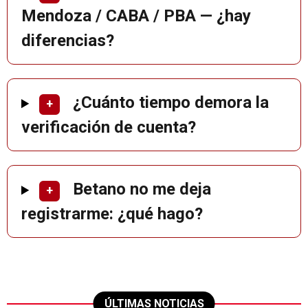
Mendoza / CABA / PBA — ¿hay
diferencias?
¿Cuánto tiempo demora la
+
verificación de cuenta?
Betano no me deja
+
registrarme: ¿qué hago?
ÚLTIMAS NOTICIAS