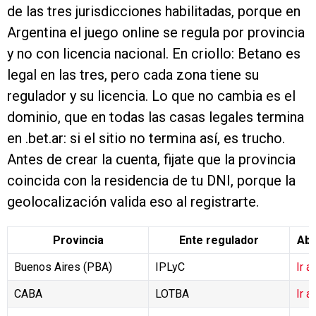
de las tres jurisdicciones habilitadas, porque en
Argentina el juego online se regula por provincia
y no con licencia nacional. En criollo: Betano es
legal en las tres, pero cada zona tiene su
regulador y su licencia. Lo que no cambia es el
dominio, que en todas las casas legales termina
en .bet.ar: si el sitio no termina así, es trucho.
Antes de crear la cuenta, fijate que la provincia
coincida con la residencia de tu DNI, porque la
geolocalización valida eso al registrarte.
Provincia
Ente regulador
Abr
Buenos Aires (PBA)
IPLyC
Ir a
CABA
LOTBA
Ir a