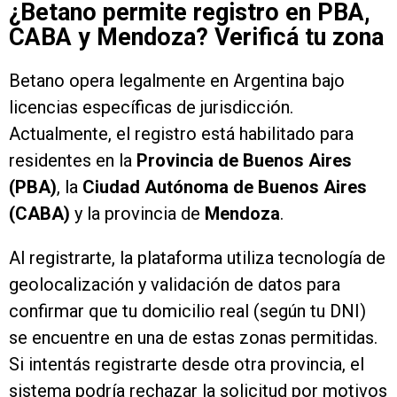
¿Betano permite registro en PBA,
CABA y Mendoza? Verificá tu zona
Betano opera legalmente en Argentina bajo
licencias específicas de jurisdicción.
Actualmente, el registro está habilitado para
residentes en la
Provincia de Buenos Aires
(PBA)
, la
Ciudad Autónoma de Buenos Aires
(CABA)
y la provincia de
Mendoza
.
Al registrarte, la plataforma utiliza tecnología de
geolocalización y validación de datos para
confirmar que tu domicilio real (según tu DNI)
se encuentre en una de estas zonas permitidas.
Si intentás registrarte desde otra provincia, el
sistema podría rechazar la solicitud por motivos