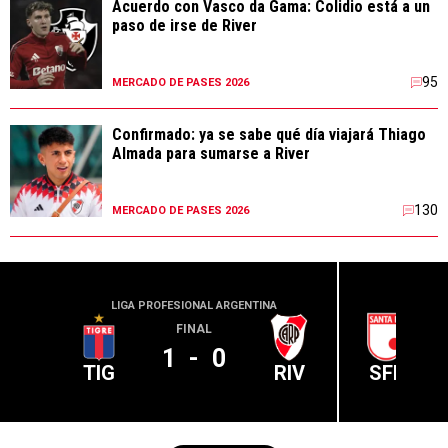
Acuerdo con Vasco da Gama: Colidio está a un
paso de irse de River
95
MERCADO DE PASES 2026
Confirmado: ya se sabe qué día viajará Thiago
Almada para sumarse a River
130
MERCADO DE PASES 2026
LIGA PROFESIONAL ARGENTINA
CONME
FINAL
1
-
0
TIG
RIV
SFE