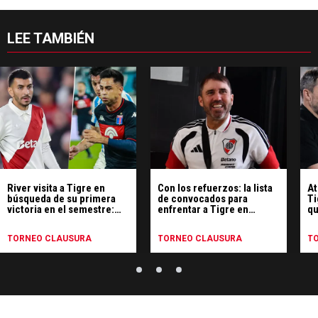
LEE TAMBIÉN
River visita a Tigre en
Con los refuerzos: la lista
At
búsqueda de su primera
de convocados para
Ti
victoria en el semestre:
enfrentar a Tigre en
qu
hora, TV y formaciones
Victoria
¿c
TORNEO CLAUSURA
TORNEO CLAUSURA
T