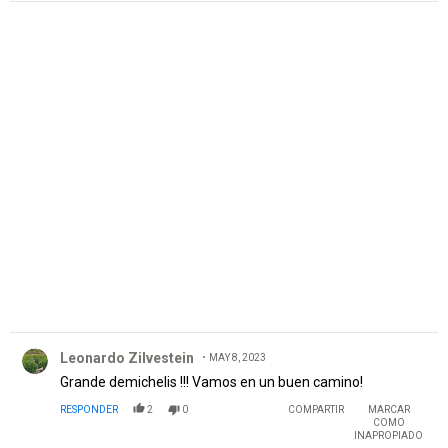
PUBLICIDAD
Comentario de Leonardo Zilvestein.
Leonardo Zilvestein
MAY 8, 2023
Grande demichelis !!! Vamos en un buen camino!
RESPONDER
2
0
COMPARTIR
MARCAR
COMO
INAPROPIADO