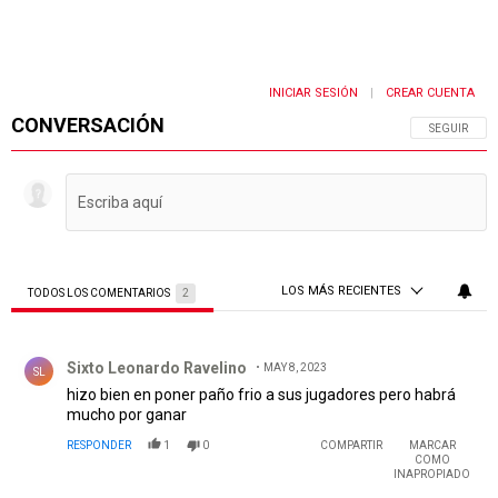
INICIAR SESIÓN
CREAR CUENTA
|
CONVERSACIÓN
SIGA ESTA 
SEGUIR
LOS MÁS RECIENTES
TODOS LOS COMENTARIOS
2
Todos los comentarios
Comentario de Sixto Leonardo Ravelino.
Sixto Leonardo Ravelino
MAY 8, 2023
SL
hizo bien en poner paño frio a sus jugadores pero habrá
mucho por ganar
RESPONDER
1
0
COMPARTIR
MARCAR
COMO
INAPROPIADO