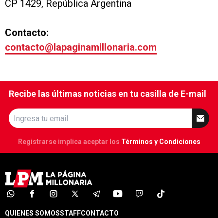
CP 1429, República Argentina
Contacto:
contacto@lapaginamillonaria.com
Recibe las últimas noticias en tu casilla de E-mail
Registrarse implica aceptar los
Términos y Condiciones
QUIENES SOMOS
STAFF
CONTACTO