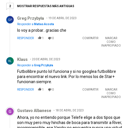
2 respuestas más antiguas
MOSTRAR RESPUESTAS MÁS ANTIGUAS
2
Respuesta de Greg Przybyła.
Greg Przybyła
19 DE ABRIL DE 2023
GP
Responder a
Matias Acosta
lo voy a probar...gracias che
RESPONDER
1
0
COMPARTIR
MARCAR
COMO
INAPROPIADO
Respuesta de Klaus.
Klaus
20 DE ABRIL DE 2023
KL
Responder a
Greg Przybyła
Futbollibre punto lol funciona y si no googlea futbollibre
para encontrar el nuevo link. Por lo menos los de Star+
funcionan siempre.
RESPONDER
1
0
COMPARTIR
MARCAR
COMO
INAPROPIADO
Comentario de Gustavo Albanese.
Gustavo Albanese
18 DE ABRIL DE 2023
Ahora, yo no entiendo porque Telefe elige a dos tipos que
son muy pero muy hinchas de boca para transmitir a River,
incomprensible, ese Varsky no encuentra nunca una virtud