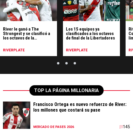
River le ganó a The
Los 15 equipos ya
Ri
Strongest y se clasificó a
clasificados a los octavos
Co
los octavos de la
de final de la Libertadores
li
Libertadores
el
RIVERPLATE
RIVERPLATE
RI
TOP LA PÁGINA MILLONARIA
Francisco Ortega es nuevo refuerzo de River:
los millones que costará su pase
145
MERCADO DE PASES 2026