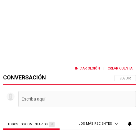
INICIAR SESIÓN
CREAR CUENTA
|
CONVERSACIÓN
SIGA ESTA 
SEGUIR
LOS MÁS RECIENTES
TODOS LOS COMENTARIOS
9
Todos los comentarios