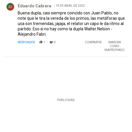
Comentario de Eduardo Cabrera.
Eduardo Cabrera
19 DE ABRIL DE 2023
EC
Buena dupla, casi siempre coincido con Juan Pablo, no
note que le tira la vereda de los primos, las metáforas que
usa son tremendas, jajaja, el relator un capo le da ritmo al
partido. Eso si no hay como la dupla Walter Nelson -
Alejandro Fabri.
RESPONDER
1
0
COMPARTIR
MARCAR
COMO
INAPROPIADO
PUBLICIDAD