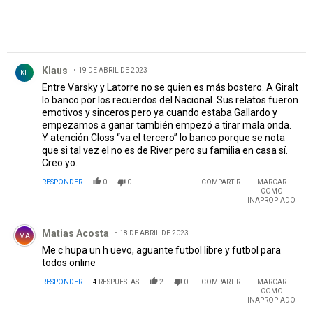
Comentario de Klaus.
Klaus
19 DE ABRIL DE 2023
KL
Entre Varsky y Latorre no se quien es más bostero. A Giralt
lo banco por los recuerdos del Nacional. Sus relatos fueron
emotivos y sinceros pero ya cuando estaba Gallardo y
empezamos a ganar también empezó a tirar mala onda.
Y atención Closs “va el tercero” lo banco porque se nota
que si tal vez el no es de River pero su familia en casa sí.
Creo yo.
RESPONDER
0
0
COMPARTIR
MARCAR
COMO
INAPROPIADO
Comentario de Matias Acosta.
Matias Acosta
18 DE ABRIL DE 2023
MA
Me c hupa un h uevo, aguante futbol libre y futbol para
todos online
RESPONDER
4
RESPUESTAS
2
0
COMPARTIR
MARCAR
COMO
INAPROPIADO