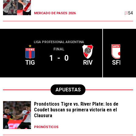
54
MERCADO DE PASES 2026
LIGA PROFESIONAL ARGENTINA
CONME
FINAL
1
-
0
TIG
RIV
SFE
APUESTAS
Pronósticos Tigre vs. River Plate: los de
Coudet buscan su primera victoria en el
Clausura
PRONÓSTICOS