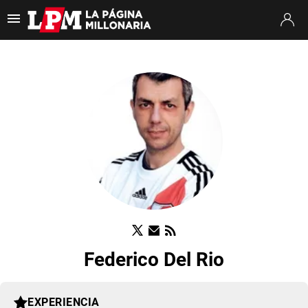
Es tendencia
:
Thiago Almada River
Jaime Peñarol River
River vs. Tig
ULTIMAS NOTICIAS
STREAMING
TORNEO CLAUSURA
SUDAMERICANA
MERCADO DE PASES
FIXTURE
Federico Del Rio
POSICIONES
OPINIÓN
EXPERIENCIA