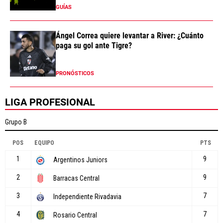
GUÍAS
Ángel Correa quiere levantar a River: ¿Cuánto
paga su gol ante Tigre?
PRONÓSTICOS
LIGA PROFESIONAL