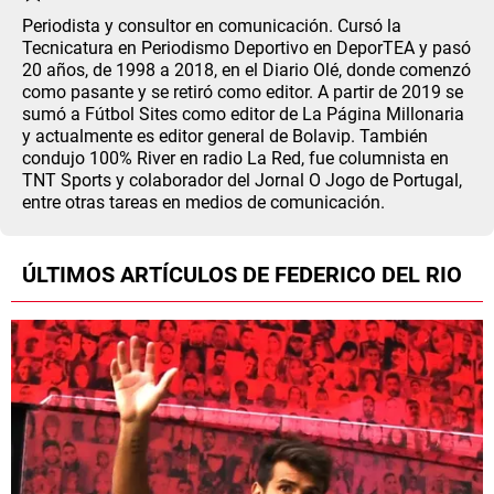
ANÁLISIS TÁCTICO
Periodista y consultor en comunicación. Cursó la
Tecnicatura en Periodismo Deportivo en DeporTEA y pasó
20 años, de 1998 a 2018, en el Diario Olé, donde comenzó
CHACHO COUDET
como pasante y se retiró como editor. A partir de 2019 se
sumó a Fútbol Sites como editor de La Página Millonaria
APUESTAS
y actualmente es editor general de Bolavip. También
condujo 100% River en radio La Red, fue columnista en
NOTICIAS
TNT Sports y colaborador del Jornal O Jogo de Portugal,
entre otras tareas en medios de comunicación.
GUÍAS
ÚLTIMOS ARTÍCULOS DE FEDERICO DEL RIO
CÓDIGOS
QUIENES SOMOS
STAFF
CONTACTO
PRONÓSTICOS
ESCRIBÍ EN LA PÁGINA MILLONARIA
APUESTAS
La Página Millonaria es un sitio no oficial, creado por socios e
APUESTA DEL DÍA
hinchas de River y no tiene afiliación alguna con el club Atlético River
Plate.
Esta sección no tiene relación alguna con el club. Para visitar el sitio
oficial
haz click aquí