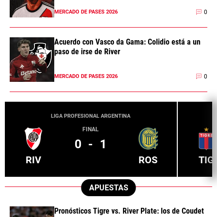
0
MERCADO DE PASES 2026
Acuerdo con Vasco da Gama: Colidio está a un
paso de irse de River
0
MERCADO DE PASES 2026
LIGA PROFESIONAL ARGENTINA
FINAL
0
-
1
RIV
ROS
TIG
APUESTAS
Pronósticos Tigre vs. River Plate: los de Coudet