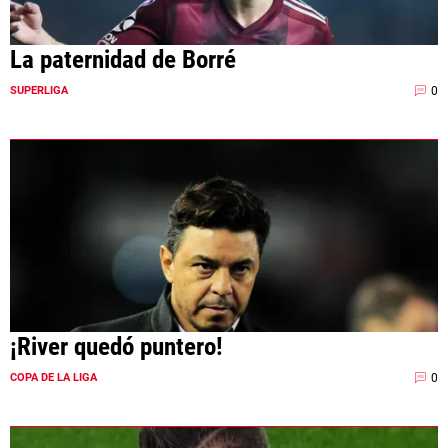
La paternidad de Borré
0
SUPERLIGA
¡River quedó puntero!
0
COPA DE LA LIGA