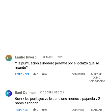
PUBLICIDAD
Comentario de Emilio Rivero.
Emilio Rivero
1 DE MAYO DE 2023
ER
Y la puntuación a inodoro pereyra por el golazo que se
mandó?
RESPONDER
0
0
COMPARTIR
MARCAR
COMO
INAPROPIADO
Comentario de Raúl Colman.
Raúl Colman
30 DE ABRIL DE 2023
RC
Bien x los puntajes yo le daria uno menos a pajarela y 2
meos a rondon
RESPONDER
0
0
COMPARTIR
MARCAR