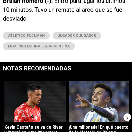
Braian Romero (-):
Entró para jugar los últimos
10 minutos. Tuvo un remate al arco que se fue
desviado.
ATLÉTICO TUCUMÁN
JUGADOR X JUGADOR
LIGA PROFESIONAL DE ARGENTINA
NOTAS RECOMENDADAS
Este listado muestra los artículos con más comentarios en los últimos 7
Un artículo de tendencia con el título "Kevin Castaño se va de River 
Un artículo de tendencia con el tí
Kevin Castaño se va de River
¡Una millonada! En qué puesto