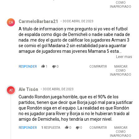
COMO
INAPROPIADO
Comentario de CarmeloBarbara21.
CarmeloBarbara21
30 DE ABRIL DE 2023
CA
A titulo de informacion y me pregunto si yo veo el futbol
de espalda como digo de Demicheli o nadie sabe nada de
nada .me doy el gusto de calificar los jugadores Armani 3
se comio el gol Maidana 2 sin estabilidad para aguantar
amague de jugadores mas jovenes Mamana 5 esta
jugando a contra pie y si le ponen una pareja derecha
Leer mas
estuvo para mas Palavecino 7 no jugo al futbol lo hizo a la
RESPONDER
1
0
COMPARTIR
MARCAR
pelota corrio y dio todo lo mejor Paradela 1 no cubre
COMO
espacio y jugo mal GOMEZ 3 mal fisicamente Rojas 6 el
INAPROPIADO
mejor atras Solari 5 Borja 4 puso mas alma que otras
Comentario de Ale Tisón.
veces Rondom 2 es el tren fantasma Simon 4 Demicheli
Ale Tisón
30 DE ABRIL DE 2023
se basa en los jugadores de tactica y estrategia le falta
AT
acomodarse si es que sabe VOY A LA CANCHA DESDE
Cuando Rondon juega horrible, que es el 90% de los
WALTER GOMEZ Y no me cabe una SALUTE
partidos, tienen que decir que Borja jugó mal para justificar
que Rondón siga en el equipo. La realidad es que Rondón
no es jugador para River y Borja si no le hubieran traido al
amigo de Demichelis, hoy tendría un mejor nivel.
RESPONDER
1
RESPUESTA
0
0
COMPARTIR
MARCAR
COMO
INAPROPIADO