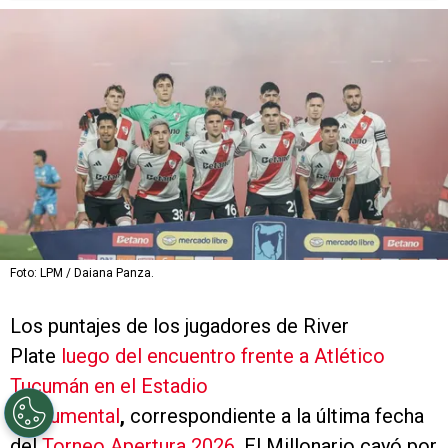
Foto: LPM / Daiana Panza.
Los puntajes de los jugadores de River
Plate
luego del encuentro frente a Atlético
Tucumán en el Estadio
Monumental
,
correspondiente a la última fecha
del
Torneo Apertura 2026
. El Millonario cayó por