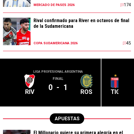
174
MERCADO DE PASES 2026
Rival confirmado para River en octavos de final
de la Sudamericana
45
COPA SUDAMERICANA 2026
LIGA PROFESIONAL ARGENTINA
LIGA PR
FINAL
0
-
1
RIV
ROS
TIG
APUESTAS
El Millonario quiere su primera alegría en el