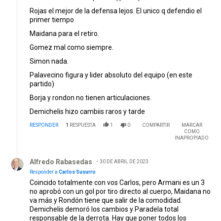
Rojas el mejor de la defensa lejos. El unico q defendio el
primer tiempo
Maidana para el retiro.
Gomez mal como siempre.
Simon nada.
Palavecino figura y lider absoluto del equipo (en este
partido)
Borja y rondon no tienen articulaciones.
Demichelis hizo cambiis raros y tarde
RESPONDER
1
RESPUESTA
1
0
COMPARTIR
MARCAR
COMO
INAPROPIADO
Respuesta de Alfredo Rabasedas.
Alfredo Rabasedas
30 DE ABRIL DE 2023
Responder a
Carlos Susurro
Coincido totalmente con vos Carlos, pero Armani es un 3
no aprobó con un gol por tiro directo al cuerpo, Maidana no
va más y Rondón tiene que salir de la comodidad.
Demichelis demoró los cambios y Paradela total
responsable de la derrota. Hay que poner todos los