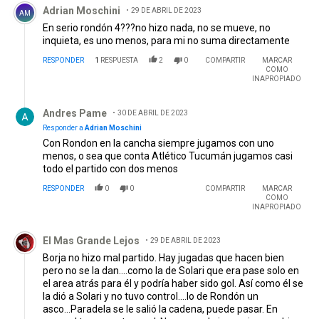
Adrian Moschini
29 DE ABRIL DE 2023
AM
En serio rondón 4???no hizo nada, no se mueve, no
inquieta, es uno menos, para mi no suma directamente
RESPONDER
1
RESPUESTA
2
0
COMPARTIR
MARCAR
COMO
INAPROPIADO
Respuesta de Andres Pame.
Andres Pame
30 DE ABRIL DE 2023
Responder a
Adrian Moschini
Con Rondon en la cancha siempre jugamos con uno
menos, o sea que conta Atlético Tucumán jugamos casi
todo el partido con dos menos
RESPONDER
0
0
COMPARTIR
MARCAR
COMO
INAPROPIADO
Comentario de El Mas Grande Lejos.
El Mas Grande Lejos
29 DE ABRIL DE 2023
Borja no hizo mal partido. Hay jugadas que hacen bien
pero no se la dan....como la de Solari que era pase solo en
el area atrás para él y podría haber sido gol. Así como él se
la dió a Solari y no tuvo control....lo de Rondón un
asco...Paradela se le salió la cadena, puede pasar. En