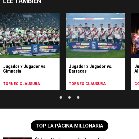
LEE TAMBIÉN
Jugador x Jugador vs.
Jugador x Jugador vs.
Ju
Gimnasia
Barracas
Al
TORNEO CLAUSURA
TORNEO CLAUSURA
C
TOP LA PÁGINA MILLONARIA