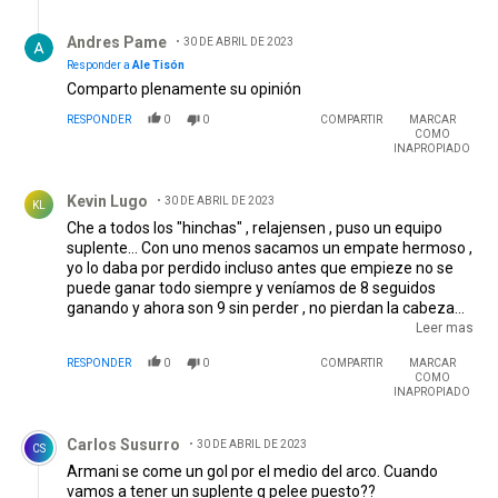
Respuesta de Andres Pame.
Andres Pame
30 DE ABRIL DE 2023
Responder a
Ale Tisón
Comparto plenamente su opinión
RESPONDER
0
0
COMPARTIR
MARCAR
COMO
INAPROPIADO
Comentario de Kevin Lugo.
Kevin Lugo
30 DE ABRIL DE 2023
KL
Che a todos los "hinchas" , relajensen , puso un equipo
suplente... Con uno menos sacamos un empate hermoso ,
yo lo daba por perdido incluso antes que empieze no se
puede ganar todo siempre y veníamos de 8 seguidos
ganando y ahora son 9 sin perder , no pierdan la cabeza
por un partido , alienten más y critiquen menos... Me
Leer mas
quedo con la actitud del equipo de ir a buscar la victoria
RESPONDER
0
0
COMPARTIR
MARCAR
siempre pese a las dificultades que se presentaron ,
COMO
VAMOSMILLO EL MARTES CNTRA EL FLUUUU
INAPROPIADO
Comentario de Carlos Susurro.
Carlos Susurro
30 DE ABRIL DE 2023
CS
Armani se come un gol por el medio del arco. Cuando
vamos a tener un suplente q pelee puesto??