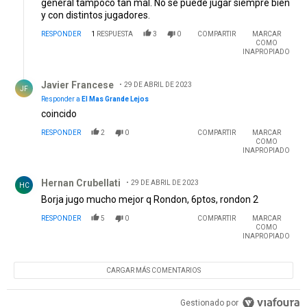
general tampoco tan mal. No se puede jugar siempre bien
y con distintos jugadores.
RESPONDER
1
RESPUESTA
3
0
COMPARTIR
MARCAR
COMO
INAPROPIADO
Respuesta de Javier Francese.
Javier Francese
29 DE ABRIL DE 2023
JF
Responder a
El Mas Grande Lejos
coincido
RESPONDER
2
0
COMPARTIR
MARCAR
COMO
INAPROPIADO
Comentario de Hernan Crubellati.
Hernan Crubellati
29 DE ABRIL DE 2023
HC
Borja jugo mucho mejor q Rondon, 6ptos, rondon 2
RESPONDER
5
0
COMPARTIR
MARCAR
COMO
INAPROPIADO
CARGAR MÁS COMENTARIOS
Gestionado por