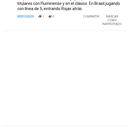
titulares con Fluminense y en el clásico. En Brasil jugando
con línea de 5, entrando Rojas atrás.
RESPONDER
1
0
COMPARTIR
MARCAR
COMO
INAPROPIADO
PUBLICIDAD
Comentario de Adrian Moschini.