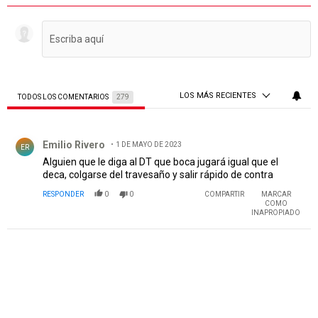
LOS MÁS RECIENTES
TODOS LOS COMENTARIOS
279
Todos los comentarios
Comentario de Emilio Rivero.
Emilio Rivero
1 DE MAYO DE 2023
ER
Alguien que le diga al DT que boca jugará igual que el
deca, colgarse del travesaño y salir rápido de contra
RESPONDER
0
0
COMPARTIR
MARCAR
COMO
INAPROPIADO