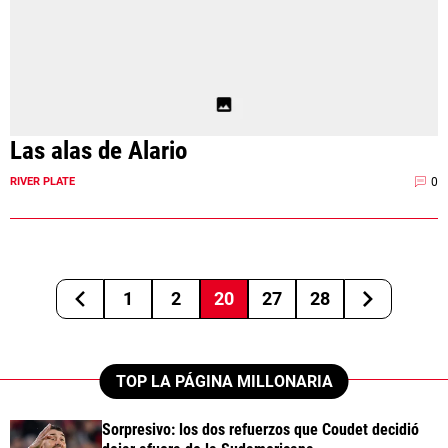
Las alas de Alario
0
RIVER PLATE
1
2
20
27
28
TOP LA PÁGINA MILLONARIA
Sorpresivo: los dos refuerzos que Coudet decidió