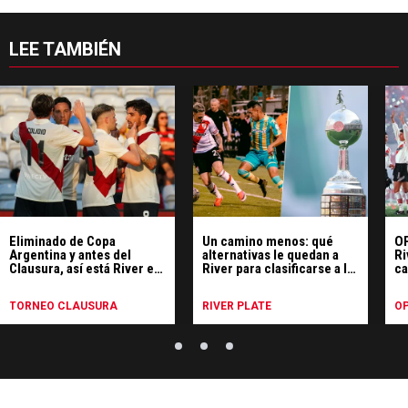
LEE TAMBIÉN
Eliminado de Copa
Un camino menos: qué
OP
Argentina y antes del
alternativas le quedan a
Ri
Clausura, así está River en
River para clasificarse a la
ca
la tabla anual y las vías de
Libertadores 2027
clasificación a la
TORNEO CLAUSURA
RIVER PLATE
OP
Libertadores 2027