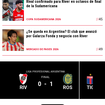
Rival confirmado para River en octavos de final
de la Sudamericana
45
COPA SUDAMERICANA 2026
¿Se queda en Argentina? El club que avanzó
por Galarza Fonda y negocia con River
49
MERCADO DE PASES 2026
LIGA PROFESIONAL ARGENTINA
LIGA PR
FINAL
0
-
1
RIV
ROS
TIG