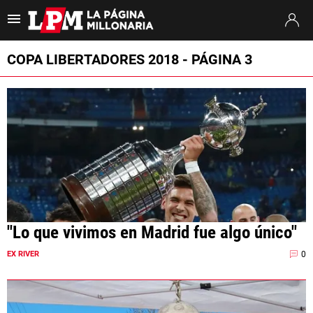
Es tendencia
:
Thiago Almada River
Jaime Peñarol River
River vs. Tig
COPA LIBERTADORES 2018 - PÁGINA 3
ULTIMAS NOTICIAS
STREAMING
TORNEO CLAUSURA
SUDAMERICANA
MERCADO DE PASES
"Lo que vivimos en Madrid fue algo único"
FIXTURE
0
EX RIVER
POSICIONES
OPINIÓN