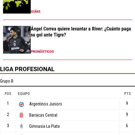
GUÍAS
Ángel Correa quiere levantar a River: ¿Cuánto paga
su gol ante Tigre?
PRONÓSTICOS
LIGA PROFESIONAL