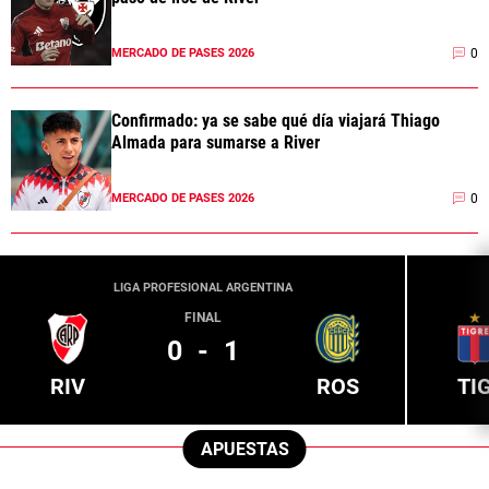
0
MERCADO DE PASES 2026
Confirmado: ya se sabe qué día viajará Thiago
Almada para sumarse a River
0
MERCADO DE PASES 2026
LIGA PROFESIONAL ARGENTINA
FINAL
0
-
1
RIV
ROS
TI
APUESTAS