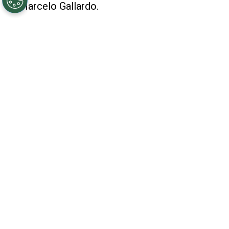
de Marcelo Gallardo.
La fiesta pareció empañarse por un momento,
cuando
las autoridades del fútbol argentino
decidieron programar el encuentro de River