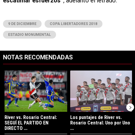
escatimar esfuerzos”
, adelantó el letrado.
9 DE DICIEMBRE
COPA LIBERTADORES 2018
ESTADIO MONUMENTAL
NOTAS RECOMENDADAS
Este listado muestra los artículos con más comentarios en los últimos 7
Un artículo de tendencia con el título "River vs. Rosario Central: S
Un artículo de tendencia con el tí
River vs. Rosario Central:
Los puntajes de River vs.
SEGUÍ EL PARTIDO EN
Rosario Central: Uno por Uno
DIRECTO ...
...