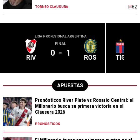
62
TORNEO CLAUSURA
LIGA PROFESIONAL ARGENTINA
LIGA PR
FINAL
0
-
1
RIV
ROS
TIG
APUESTAS
Pronósticos River Plate vs Rosario Central: el
Millonario busca su primera victoria en el
Clausura 2026
PRONÓSTICOS