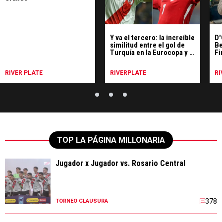
Y va el tercero: la increíble
D'
similitud entre el gol de
Be
Turquía en la Eurocopa y el
Fi
del Pity en Madrid
RIVER PLATE
RIVERPLATE
RI
TOP LA PÁGINA MILLONARIA
Jugador x Jugador vs. Rosario Central
378
TORNEO CLAUSURA