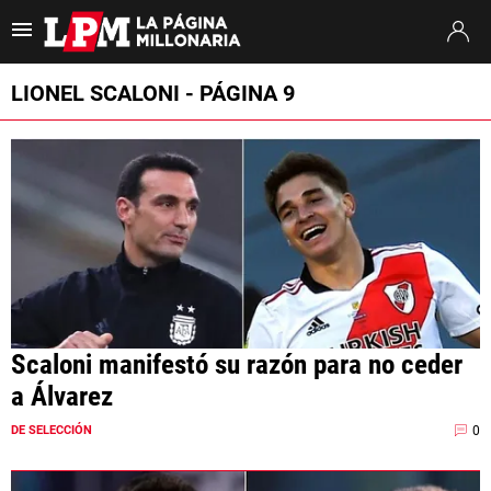
Es tendencia
:
Thiago Almada River
Jaime Peñarol River
River vs. Tig
LIONEL SCALONI - PÁGINA 9
ULTIMAS NOTICIAS
STREAMING
TORNEO CLAUSURA
SUDAMERICANA
MERCADO DE PASES
Scaloni manifestó su razón para no ceder
FIXTURE
a Álvarez
POSICIONES
0
DE SELECCIÓN
OPINIÓN