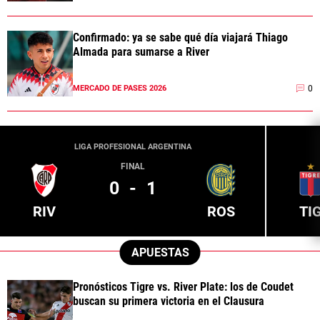
Confirmado: ya se sabe qué día viajará Thiago
Almada para sumarse a River
0
MERCADO DE PASES 2026
LIGA PROFESIONAL ARGENTINA
FINAL
0
-
1
RIV
ROS
TI
APUESTAS
Pronósticos Tigre vs. River Plate: los de Coudet
buscan su primera victoria en el Clausura