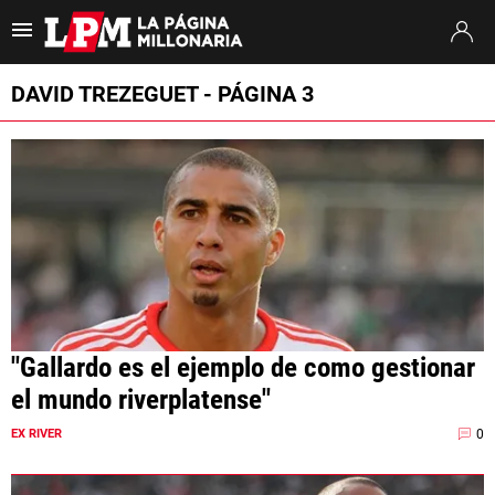
Es tendencia
:
Thiago Almada River
River vs. Tigre
A qué hora juega R
DAVID TREZEGUET - PÁGINA 3
ULTIMAS NOTICIAS
STREAMING
TORNEO CLAUSURA
SUDAMERICANA
MERCADO DE PASES
"Gallardo es el ejemplo de como gestionar
FIXTURE
el mundo riverplatense"
POSICIONES
0
EX RIVER
OPINIÓN