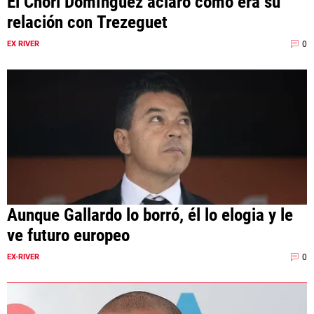
El Chori Domínguez aclaró cómo era su
relación con Trezeguet
0
EX RIVER
Aunque Gallardo lo borró, él lo elogia y le
ve futuro europeo
0
EX-RIVER