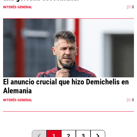
0
INTERÉS GENERAL
El anuncio crucial que hizo Demichelis en
Alemania
0
INTERÉS GENERAL
1
2
3