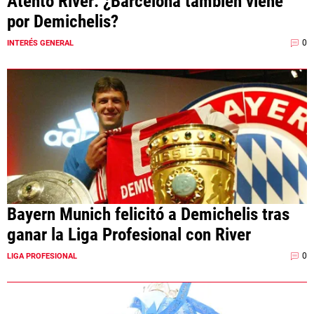
Atento River: ¿Barcelona también viene
por Demichelis?
0
INTERÉS GENERAL
Bayern Munich felicitó a Demichelis tras
ganar la Liga Profesional con River
0
LIGA PROFESIONAL