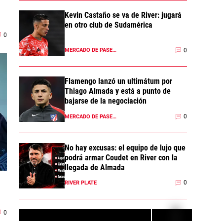
Kevin Castaño se va de River: jugará
en otro club de Sudamérica
0
0
MERCADO DE PASES 2026
Flamengo lanzó un ultimátum por
Thiago Almada y está a punto de
bajarse de la negociación
0
MERCADO DE PASES 2026
No hay excusas: el equipo de lujo que
podrá armar Coudet en River con la
llegada de Almada
0
RIVER PLATE
0