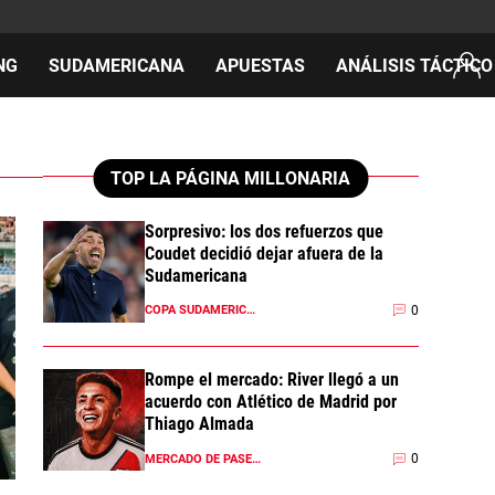
NG
SUDAMERICANA
APUESTAS
ANÁLISIS TÁCTICO
AS
TOP LA PÁGINA MILLONARIA
Sorpresivo: los dos refuerzos que
Coudet decidió dejar afuera de la
cos
Sudamericana
del día
0
COPA SUDAMERICANA 2026
Rompe el mercado: River llegó a un
acuerdo con Atlético de Madrid por
Thiago Almada
0
MERCADO DE PASES 2026