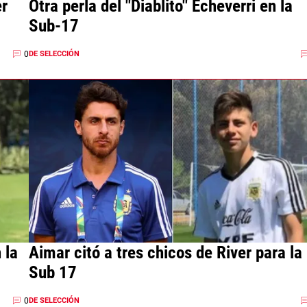
er
Otra perla del "Diablito" Echeverri en la
Sub-17
0
DE SELECCIÓN
 la
Aimar citó a tres chicos de River para la
Sub 17
0
DE SELECCIÓN