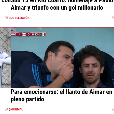
o con
Sub 15 en Río Cuarto: homenaje a Pablo
Aimar y triunfo con un gol millonario
0
DE SELECCIÓN
Para emocionarse: el llanto de Aimar en
pleno partido
0
MUNDIAL