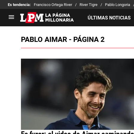
Es tendencia
:
Francisco Ortega River
River Tigre
Pablo Longoria
ÚLTIMAS NOTICIAS
PABLO AIMAR - PÁGINA 2
LIGA PROFESIONAL
TORNEOS
Noticias
Copa Sudamericana
Tabla de posiciones
Copa Argentina
Fixture
Selección Argentina
Reserva