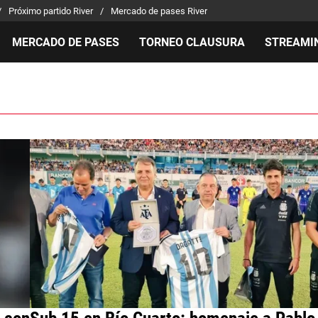
Próximo partido River
Mercado de pases River
MERCADO DE PASES
TORNEO CLAUSURA
STREAMI
MILLONARIOS
LPM PARA EL HINCHA
APUEST
Mercado de Pases
Streaming
Noticias
Análisis tácticos
Entradas
Guías
Juanfer Quintero
Hinchas
Códigos
Chacho Coudet
Los goles de River
Pronósti
Ex River
Entrevistas
Apuesta 