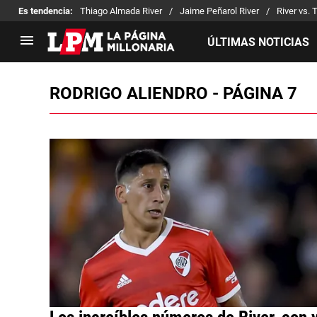
Es tendencia
:
Thiago Almada River
Jaime Peñarol River
River vs. 
ÚLTIMAS NOTICIAS
RODRIGO ALIENDRO - PÁGINA 7
LIGA PROFESIONAL
TORNEOS
Noticias
Copa Sudamericana
Tabla de posiciones
Copa Argentina
Fixture
Selección Argentina
Reserva