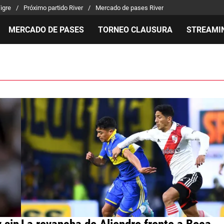
Tigre
Próximo partido River
Mercado de pases River
MERCADO DE PASES
TORNEO CLAUSURA
STREAMI
MILLONARIOS
LPM PARA EL HINCHA
APUEST
Mercado de Pases
Streaming
Noticias
Análisis tácticos
Entradas
Guías
Juanfer Quintero
Hinchas
Códigos
Chacho Coudet
Los goles de River
Pronósti
Ex River
Entrevistas
Apuesta 