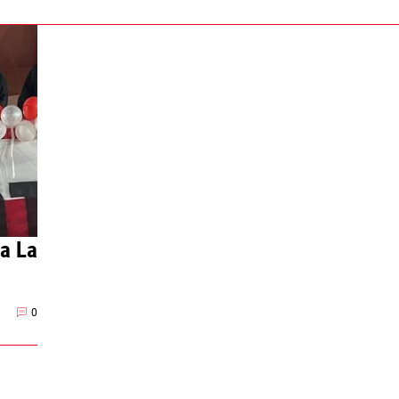
 a La
0