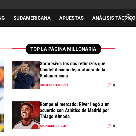
NG
SUDAMERICANA
APUESTAS
ANÁLISIS TÁCTICO
AS
TOP LA PÁGINA MILLONARIA
Sorpresivo: los dos refuerzos que
Coudet decidió dejar afuera de la
cos
Sudamericana
del día
0
COPA SUDAMERICANA 2026
Rompe el mercado: River llegó a un
acuerdo con Atlético de Madrid por
Thiago Almada
0
MERCADO DE PASES 2026