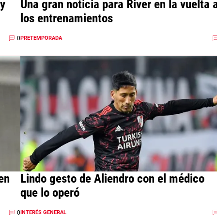
 y
Una gran noticia para River en la vuelta 
los entrenamientos
0
PRETEMPORADA
en
Lindo gesto de Aliendro con el médico
que lo operó
0
INTERÉS GENERAL