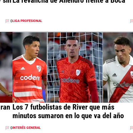
 sin
La revancha de Aliendro frente a Boca
0
LIGA PROFESIONAL
gran
Los 7 futbolistas de River que más
minutos sumaron en lo que va del año
0
INTERÉS GENERAL