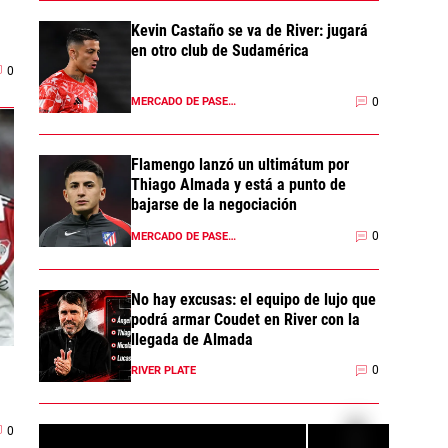
Kevin Castaño se va de River: jugará
en otro club de Sudamérica
0
0
MERCADO DE PASES 2026
Flamengo lanzó un ultimátum por
Thiago Almada y está a punto de
bajarse de la negociación
0
MERCADO DE PASES 2026
No hay excusas: el equipo de lujo que
podrá armar Coudet en River con la
llegada de Almada
0
RIVER PLATE
0