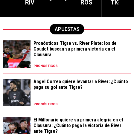
RIV
ROS
TIG
APUESTAS
Pronósticos Tigre vs. River Plate: los de
Coudet buscan su primera victoria en el
Clausura
PRONÓSTICOS
Ángel Correa quiere levantar a River: ¿Cuánto
paga su gol ante Tigre?
PRONÓSTICOS
El Millonario quiere su primera alegría en el
Clausura: ¿Cuánto paga la victoria de River
ante Tigre?