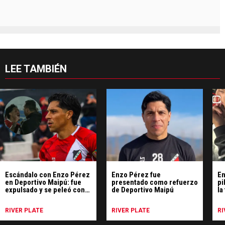
LEE TAMBIÉN
Escándalo con Enzo Pérez
Enzo Pérez fue
En
en Deportivo Maipú: fue
presentado como refuerzo
pi
expulsado y se peleó con
de Deportivo Maipú
la
los árbitros
Ra
RIVER PLATE
RIVER PLATE
RI