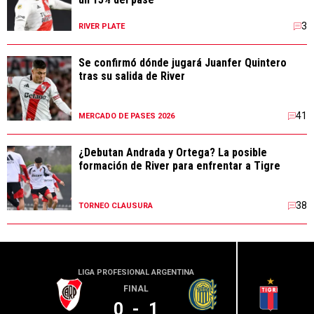
3
RIVER PLATE
Se confirmó dónde jugará Juanfer Quintero
tras su salida de River
41
MERCADO DE PASES 2026
¿Debutan Andrada y Ortega? La posible
formación de River para enfrentar a Tigre
38
TORNEO CLAUSURA
LIGA PROFESIONAL ARGENTINA
LIGA PR
FINAL
0
-
1