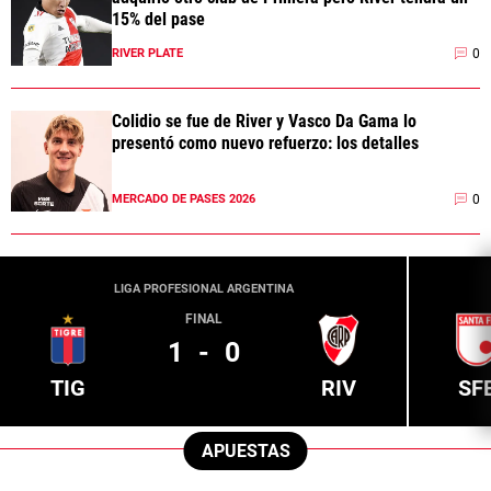
15% del pase
0
RIVER PLATE
Colidio se fue de River y Vasco Da Gama lo
presentó como nuevo refuerzo: los detalles
0
MERCADO DE PASES 2026
LIGA PROFESIONAL ARGENTINA
FINAL
1
-
0
TIG
RIV
SF
APUESTAS