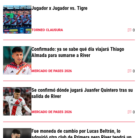
Jugador x Jugador vs. Tigre
0
TORNEO CLAUSURA
Confirmado: ya se sabe qué día viajará Thiago
Almada para sumarse a River
0
MERCADO DE PASES 2026
Se confirmó dónde jugará Juanfer Quintero tras su
salida de River
0
MERCADO DE PASES 2026
Fue moneda de cambio por Lucas Beltrán, lo
adquirió otro club de Primera pero River tendrá un