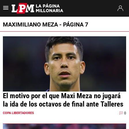
Es tendencia
:
Coudet River Tigre
Puntajes River Tigre
Próximo partido
MAXIMILIANO MEZA - PÁGINA 7
ULTIMAS NOTICIAS
STREAMING
TORNEO CLAUSURA
SUDAMERICANA
MERCADO DE PASES
El motivo por el que Maxi Meza no jugará
FIXTURE
la ida de los octavos de final ante Talleres
POSICIONES
0
COPA LIBERTADORES
OPINIÓN