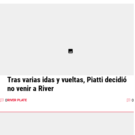
Tras varias idas y vueltas, Piatti decidió
no venir a River
0
0
RIVER PLATE