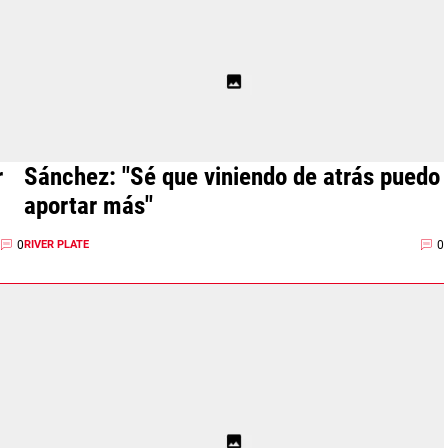
r
Sánchez: "Sé que viniendo de atrás puedo
aportar más"
0
0
RIVER PLATE