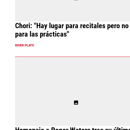
Chori: "Hay lugar para recitales pero no
para las prácticas"
RIVER PLATE