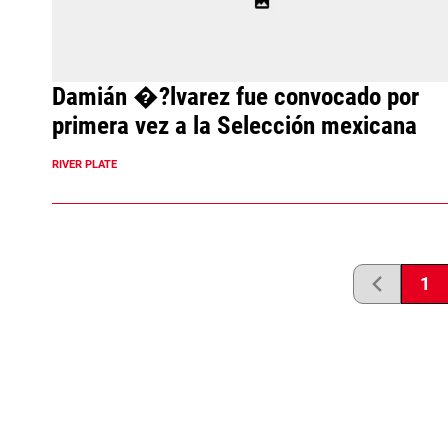
Damián �?lvarez fue convocado por
primera vez a la Selección mexicana
RIVER PLATE
1