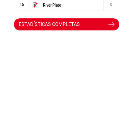
ESTADÍSTICAS COMPLETAS