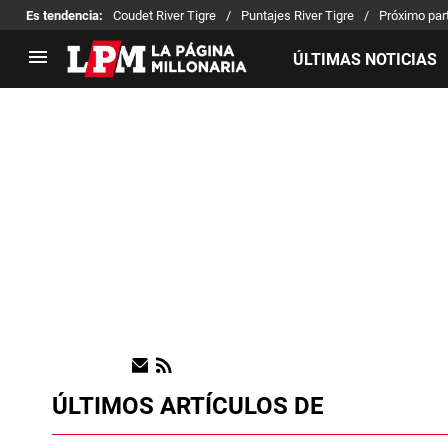
Es tendencia
:
Coudet River Tigre
Puntajes River Tigre
Próximo part
ÚLTIMAS NOTICIAS
LIGA PROFESIONAL
TORNEOS
Noticias
Copa Sudamericana
Tabla de posiciones
Copa Argentina
Fixture
Selección Argentina
Reserva
ÚLTIMOS ARTÍCULOS DE