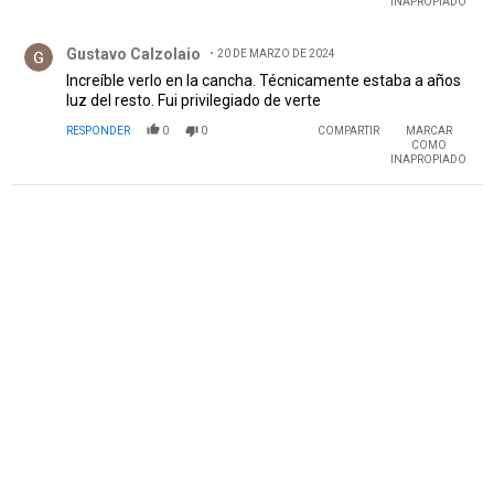
INAPROPIADO
Comentario de Gustavo Calzolaio.
Gustavo Calzolaio
20 DE MARZO DE 2024
Increíble verlo en la cancha. Técnicamente estaba a años
luz del resto. Fui privilegiado de verte
RESPONDER
0
0
COMPARTIR
MARCAR
COMO
INAPROPIADO
PUBLICIDAD