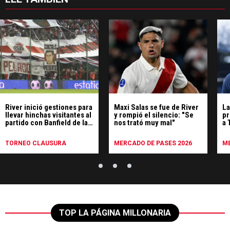
River inició gestiones para
Maxi Salas se fue de River
La
llevar hinchas visitantes al
y rompió el silencio: "Se
pr
partido con Banfield de la
nos trató muy mal"
a 
séptima fecha
de
TORNEO CLAUSURA
MERCADO DE PASES 2026
ME
TOP LA PÁGINA MILLONARIA