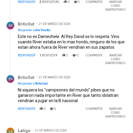
RESPONDER
2
RESPUESTAS
0
2
COMPARTIR
MARCAR
COMO
INAPROPIADO
Respuesta de BritoOut.
BritoOut
21 DE MARZO DE 2024
BR
Responder a
Ale Vuotto
Este no es Damechele. Al Rey David se lo respeta. Vino
cuando River estaba en lo mas hondo, ninguno de los que
estan ahora fuera de River vendrian en sus zapatos.
RESPONDER
1
RESPUESTA
2
0
COMPARTIR
MARCAR
COMO
INAPROPIADO
Respuesta de BritoOut.
BritoOut
21 DE MARZO DE 2024
BR
Responder a
BritoOut
Ni siquiera los "campeones del mundo" pibes que no
ganaron nada importante en River que tanto idolatran
vendrian a jugar en la B nacional
RESPONDER
0
0
COMPARTIR
MARCAR
COMO
INAPROPIADO
Comentario de Latigo.
Latigo
21 DE MARZO DE 2024
LA