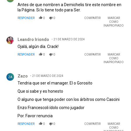
Antes de que nombren a Demichelis tire este nombre en
la Página. Si lo tiene todo para Ser.
RESPONDER
0
0
COMPARTIR
MARCAR
COMO
INAPROPIADO
Comentario de Leandro Iriondo.
Leandro Iriondo
21 DE MARZO DE 2024
Ojalá, algún día. Crack!
RESPONDER
0
0
COMPARTIR
MARCAR
COMO
INAPROPIADO
Comentario de Zazo.
Zazo
21 DE MARZO DE 2024
ZA
Tendria que ser el manager. El o Gorosito
Que si sabe y es honesto
O alguno que tenga poder con los árbitros como Cascini
Enzo Francescoli ídolo como jugador
Por. Favor renuncia
RESPONDER
0
0
COMPARTIR
MARCAR
COMO