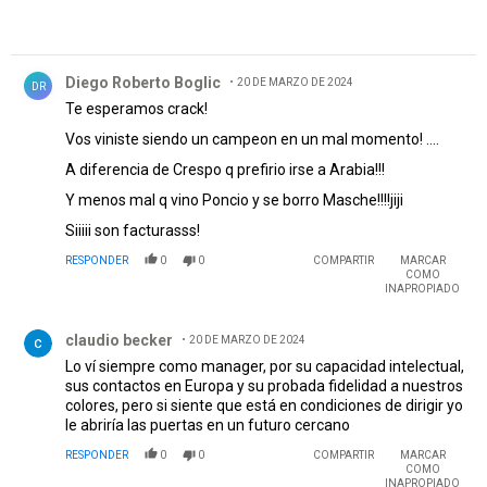
Comentario de Diego Roberto Boglic.
Diego Roberto Boglic
20 DE MARZO DE 2024
DR
Te esperamos crack!
Vos viniste siendo un campeon en un mal momento! ....
A diferencia de Crespo q prefirio irse a Arabia!!!
Y menos mal q vino Poncio y se borro Masche!!!!jiji
Siiiii son facturasss!
RESPONDER
0
0
COMPARTIR
MARCAR
COMO
INAPROPIADO
Comentario de claudio becker.
claudio becker
20 DE MARZO DE 2024
Lo ví siempre como manager, por su capacidad intelectual,
sus contactos en Europa y su probada fidelidad a nuestros
colores, pero si siente que está en condiciones de dirigir yo
le abriría las puertas en un futuro cercano
RESPONDER
0
0
COMPARTIR
MARCAR
COMO
INAPROPIADO