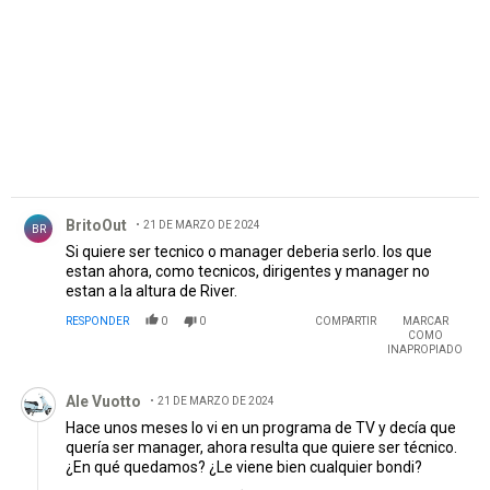
Comentario de BritoOut.
BritoOut
21 DE MARZO DE 2024
BR
Si quiere ser tecnico o manager deberia serlo. los que
estan ahora, como tecnicos, dirigentes y manager no
estan a la altura de River.
RESPONDER
0
0
COMPARTIR
MARCAR
COMO
INAPROPIADO
Comentario de Ale Vuotto.
Ale Vuotto
21 DE MARZO DE 2024
Hace unos meses lo vi en un programa de TV y decía que
quería ser manager, ahora resulta que quiere ser técnico.
¿En qué quedamos? ¿Le viene bien cualquier bondi?