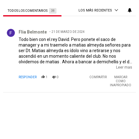
LOS MÁS RECIENTES
TODOS LOS COMENTARIOS
38
Todos los comentarios
Comentario de Flia Belmonte.
Flia Belmonte
21 DE MARZO DE 2024
Todo bien con el.rey David. Pero ponete el saco de
manager y a mi traemelo a matias almeyda señores para
ser Dt. Matias almeyda es ídolo vino a retirarse y nos
ascendió en un momento caliente del club. No nos
olvidemos de matias . Ahora a bancar a demichellis y el dia
que se vaya a pensar en otro va los dirigentes porque el
Leer mas
socio ni corta ni pincha en decisiones del club. Y desp dicen
RESPONDER
1
0
COMPARTIR
MARCAR
que el club es del socio. Jajajajaja pffff
COMO
INAPROPIADO
PUBLICIDAD