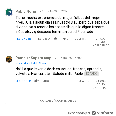
Comentario de Pablo Noria.
Pablo Noria
20 DE MARZO DE 2024
PN
Tiene mucha experiencia del mejor futbol, del mejor
nivel....Ojalá algún día sea nuestro DT.....pero que sepa que
si viene, va a tener a los bostitrolls que le digan francés
inútil, etc, y q después terminan con el * cerrado
RESPONDER
1
RESPUESTA
1
0
COMPARTIR
MARCAR
COMO
INAPROPIADO
Respuesta de Rambler Supertramp.
Rambler Supertramp
20 DE MARZO DE 2024
Responder a
Pablo Noria
No!! Lo que le van a decir es: seudo-francés, aprendiz,
volvete a Francia, etc... Saludo millo Pablo.
EDITADO
RESPONDER
1
0
COMPARTIR
MARCAR
COMO
INAPROPIADO
CARGAR MÁS COMENTARIOS
Gestionado por