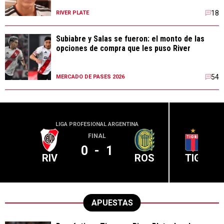
18
RIVER PLATE
Subiabre y Salas se fueron: el monto de las
opciones de compra que les puso River
54
MERCADO DE PASES 2026
LIGA PROFESIONAL ARGENTINA
LIGA PR
FINAL
0
-
1
RIV
ROS
TIG
APUESTAS