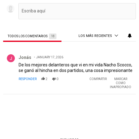
LOS MÁS RECIENTES
TODOS LOS COMENTARIOS
18
Todos los comentarios
Comentario de Jonás.
Jonás
JANUARY 17, 2026
De los mejores delanteros que vi en mi vida Nacho Scocco,
se ganó al hincha en dos partidos, una cosa impresionante
RESPONDER
2
0
COMPARTIR
MARCAR
COMO
INAPROPIADO