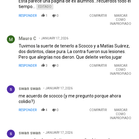
Esta parece una página de ex alumnos...recuerdos todo el
tiempo...
EDITADO
RESPONDER
1
0
COMPARTIR
MARCAR
COMO
INAPROPIADO
Comentario de Mauro C.
Mauro C
JANUARY 17, 2026
Tuvimos la suerte de tenerlo a Scocco y a Matías Suárez,
dos distintos, clase pura. La contra fueron sus lesiones.
Pero que alegrías nos dieron. Que deleite verlos jugar
RESPONDER
3
0
COMPARTIR
MARCAR
COMO
INAPROPIADO
Comentario de swan swan.
swan swan
JANUARY 17, 2026
me acuerdo de scocco (y me pregunto porque ahora
colidio?)
RESPONDER
4
0
COMPARTIR
MARCAR
COMO
INAPROPIADO
Comentario de swan swan.
swan swan
JANUARY 17, 2026