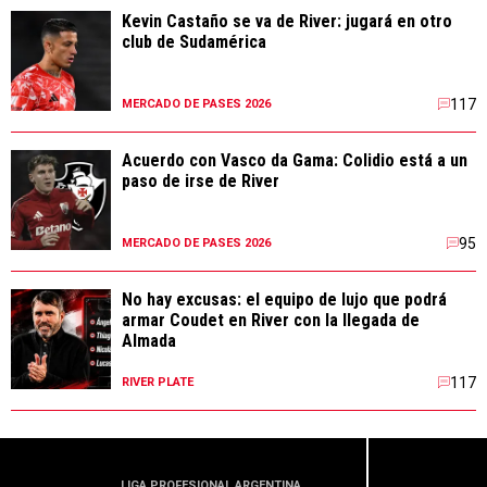
Kevin Castaño se va de River: jugará en otro
club de Sudamérica
117
MERCADO DE PASES 2026
Acuerdo con Vasco da Gama: Colidio está a un
paso de irse de River
95
MERCADO DE PASES 2026
No hay excusas: el equipo de lujo que podrá
armar Coudet en River con la llegada de
Almada
117
RIVER PLATE
LIGA PROFESIONAL ARGENTINA
LIGA PR