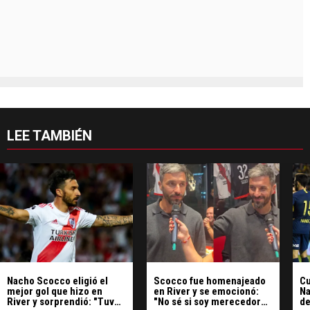
LEE TAMBIÉN
Nacho Scocco eligió el
Scocco fue homenajeado
Cu
mejor gol que hizo en
en River y se emocionó:
Na
River y sorprendió: "Tuvo
"No sé si soy merecedor
de