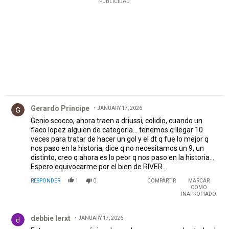
PUBLICIDAD
Comentario de Gerardo Principe.
Gerardo Principe
JANUARY 17, 2026
Genio scocco, ahora traen a driussi, colidio, cuando un
flaco lopez alguien de categoria... tenemos q llegar 10
veces para tratar de hacer un gol y el dt q fue lo mejor q
nos paso en la historia, dice q no necesitamos un 9, un
distinto, creo q ahora es lo peor q nos paso en la historia...
Espero equivocarme por el bien de RIVER..
RESPONDER
1
0
COMPARTIR
MARCAR
COMO
INAPROPIADO
Comentario de debbie lerxt.
debbie lerxt
JANUARY 17, 2026