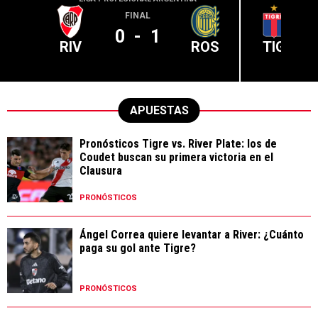
FINAL
0
-
1
RIV
ROS
TIG
APUESTAS
Pronósticos Tigre vs. River Plate: los de
Coudet buscan su primera victoria en el
Clausura
PRONÓSTICOS
Ángel Correa quiere levantar a River: ¿Cuánto
paga su gol ante Tigre?
PRONÓSTICOS