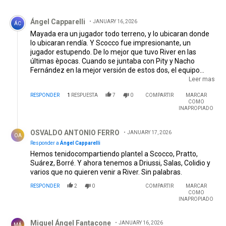
Comentario de Ángel Capparelli.
Ángel Capparelli
JANUARY 16, 2026
ÁC
Mayada era un jugador todo terreno, y lo ubicaran donde
lo ubicaran rendía. Y Scocco fue impresionante, un
jugador estupendo. De lo mejor que tuvo River en las
últimas èpocas. Cuando se juntaba con Pity y Nacho
Fernández en la mejor versión de estos dos, el equipo
hacía estragos. Fueron buenas elecciones de contratación.
Leer mas
Todo al revés de lo actual. Antes también existieron
RESPONDER
1
RESPUESTA
7
0
COMPARTIR
MARCAR
fracasos, pero el tema estaba más balanceado,
COMO
actualmente el resultado es negativo.
INAPROPIADO
Respuesta de OSVALDO ANTONIO FERRO.
OSVALDO ANTONIO FERRO
JANUARY 17, 2026
OA
Responder a
Ángel Capparelli
Hemos tenidocompartiendo plantel a Scocco, Pratto,
Suárez, Borré. Y ahora tenemos a Driussi, Salas, Colidio y
varios que no quieren venir a River. Sin palabras.
RESPONDER
2
0
COMPARTIR
MARCAR
COMO
INAPROPIADO
Comentario de Miguel Ángel Fantacone.
Miguel Ángel Fantacone
JANUARY 16, 2026
MÁ