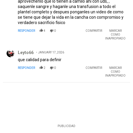
aprovechenlo que lo tienen a camilo ahi con uds, ,
saquenle sangre y haganle una transfusion a todo el
plantel completo y despues ponganles un video de como
se tiene que dejar la vida en la cancha con compromiso y
verdadero sacrificio fisico
RESPONDER
4
0
COMPARTIR
MARCAR
COMO
INAPROPIADO
Comentario de Leyto66.
Leyto66
JANUARY 17, 2026
que calidad para definir
RESPONDER
2
0
COMPARTIR
MARCAR
COMO
INAPROPIADO
PUBLICIDAD