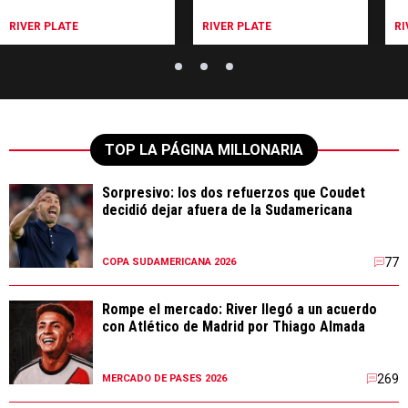
todo"
de esto"
me
cu
RIVER PLATE
RIVER PLATE
RI
TOP LA PÁGINA MILLONARIA
Sorpresivo: los dos refuerzos que Coudet
decidió dejar afuera de la Sudamericana
77
COPA SUDAMERICANA 2026
Rompe el mercado: River llegó a un acuerdo
con Atlético de Madrid por Thiago Almada
269
MERCADO DE PASES 2026