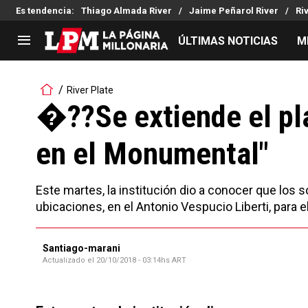
Es tendencia
:
Thiago Almada River
Jaime Peñarol River
Ri
ÚLTIMAS NOTICIAS
M
LIGA PROFESIONAL
TORNEOS
River Plate
Noticias
Copa Sudamericana
�??Se extiende el pla
Tabla de posiciones
Copa Argentina
en el Monumental"
Fixture
Selección Argentina
Reserva
Este martes, la institución dio a conocer que los
ubicaciones, en el Antonio Vespucio Liberti, para
Santiago-marani
Actualizado el
20/10/2018 - 03:14hs ART