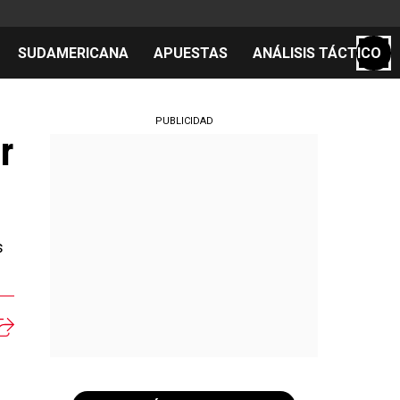
SUDAMERICANA
APUESTAS
ANÁLISIS TÁCTICO
S
PUBLICIDAD
r
cos
el día
s