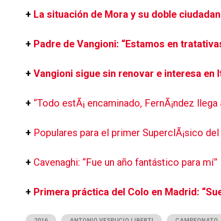
+
La situación de Mora y su doble ciudadan
+
Padre de Vangioni: “Estamos en tratativa
+
Vangioni sigue sin renovar e interesa en I
+
“Todo estÃ¡ encaminado, FernÃ¡ndez llega 
+
Populares para el primer SuperclÃ¡sico del
+
Cavenaghi: “Fue un año fantástico para mí”
+
Primera práctica del Colo en Madrid: “Su
2016
ANTONIO VESPUCIO LIBERTI
CAMPEONATO