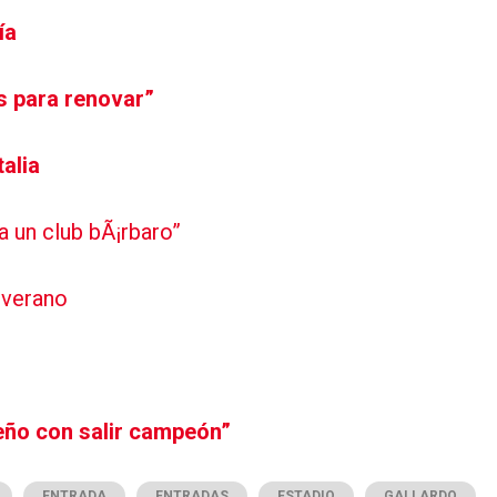
ía
s para renovar”
talia
a un club bÃ¡rbaro”
 verano
eño con salir campeón”
ENTRADA
ENTRADAS
ESTADIO
GALLARDO