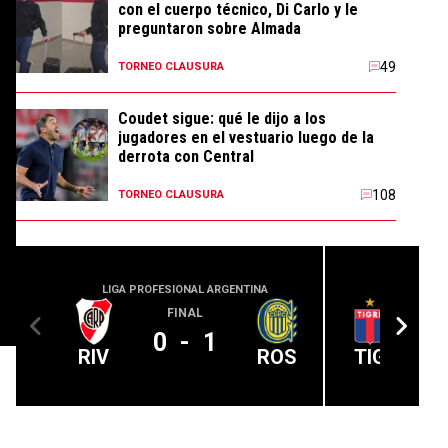
con el cuerpo técnico, Di Carlo y le
preguntaron sobre Almada
49
TORNEO CLAUSURA
Coudet sigue: qué le dijo a los
jugadores en el vestuario luego de la
derrota con Central
108
TORNEO CLAUSURA
LIGA PROFESIONAL ARGENTINA
LIGA PROFE
FINAL
0
-
1
RIV
ROS
TIG
ó