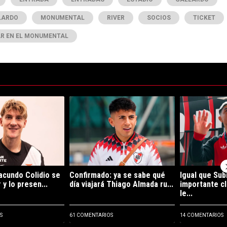
LARDO
MONUMENTAL
RIVER
SOCIOS
TICKET
AR EN EL MONUMENTAL
ltimos 7 días.
de tendencia con el título "Es oficial: Facundo Colidio se fue de River 
Un artículo de tendencia con el título "Confirma
Un artículo de
Facundo Colidio se
Confirmado: ya se sabe qué
Igual que Subi
 y lo presen...
día viajará Thiago Almada ru...
importante cl
le...
S
61 COMENTARIOS
14 COMENTARIOS