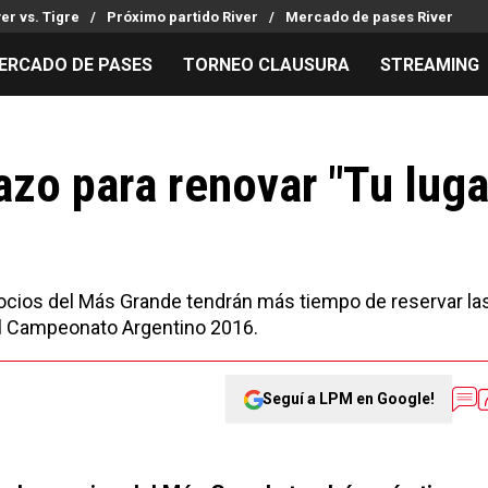
ver vs. Tigre
Próximo partido River
Mercado de pases River
ERCADO DE PASES
TORNEO CLAUSURA
STREAMING
MILLONARIOS
LPM PARA EL HINCHA
APUESTA
Mercado de Pases
Streaming
Noticias
zo para renovar "Tu luga
Análisis tácticos
Entradas
Guías
Juanfer Quintero
Hinchas
Códigos
Chacho Coudet
Los goles de River
Pronósti
Ex River
Entrevistas
Apuesta d
 socios del Más Grande tendrán más tiempo de reservar la
 el Campeonato Argentino 2016.
Seguí a LPM en Google!