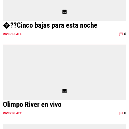
Términos y Condiciones
Políticas de Privacidad
Política Editorial
Ad Choices
�??Cinco bajas para esta noche
La Página Millonaria, al igual que
Futbol Sites, es una compañía
0
RIVER PLATE
perteneciente a Better Collective.
Todos los derechos reservados.
EL JUEGO COMPULSIVO ES PERJUDICIAL PARA
VOS Y TU FAMILIA, Línea gratuita de orientación al
jugador problemático: Buenos Aires Provincia
0800-444-4000, Buenos Aires Ciudad 0800-666-
6006
La aceptación de una de las ofertas presentadas en esta página
puede dar lugar a un pago a
La Página Millonaria
. Este pago puede
influir en cómo y dónde aparecen los operadores de juego en la
Olimpo River en vivo
página y en el orden en que aparecen, pero no influye en nuestras
evaluaciones.
0
RIVER PLATE
EL JUGAR COMPULSIVAMENTE ES PERJUDICIAL PARA LA SALUD.