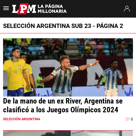
Es tendencia
:
Thiago Almada River
Jaime Peñarol River
River vs. Tig
SELECCIÓN ARGENTINA SUB 23 - PÁGINA 2
ULTIMAS NOTICIAS
STREAMING
TORNEO CLAUSURA
SUDAMERICANA
MERCADO DE PASES
De la mano de un ex River, Argentina se
FIXTURE
clasificó a los Juegos Olímpicos 2024
POSICIONES
0
SELECCIÓN ARGENTINA
OPINIÓN