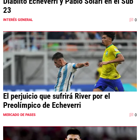
Diablito Echeverri y Pablo Solari en el Sub
23
0
INTERÉS GENERAL
El perjuicio que sufrirá River por el
Preolímpico de Echeverri
0
MERCADO DE PASES