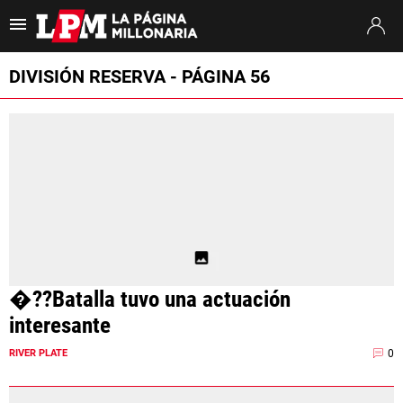
Es tendencia
:
Thiago Almada River
Jaime Peñarol River
River vs. Tig
DIVISIÓN RESERVA - PÁGINA 56
ULTIMAS NOTICIAS
STREAMING
TORNEO CLAUSURA
SUDAMERICANA
MERCADO DE PASES
�??Batalla tuvo una actuación
FIXTURE
interesante
POSICIONES
0
RIVER PLATE
OPINIÓN