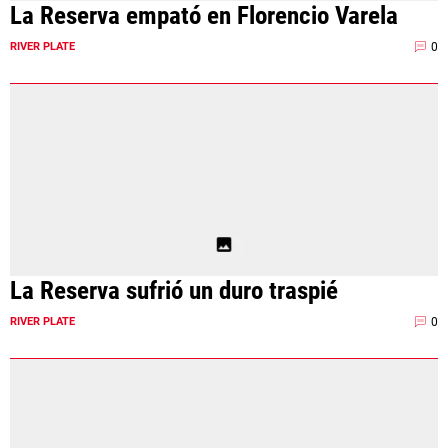
La Reserva empató en Florencio Varela
Términos y Condiciones
Políticas de Privacidad
0
RIVER PLATE
Política Editorial
Ad Choices
La Página Millonaria, al igual que
Futbol Sites, es una compañía
perteneciente a Better Collective.
Todos los derechos reservados.
EL JUEGO COMPULSIVO ES PERJUDICIAL PARA
VOS Y TU FAMILIA, Línea gratuita de orientación al
jugador problemático: Buenos Aires Provincia
0800-444-4000, Buenos Aires Ciudad 0800-666-
6006
La Reserva sufrió un duro traspié
La aceptación de una de las ofertas presentadas en esta página
0
RIVER PLATE
puede dar lugar a un pago a
La Página Millonaria
. Este pago puede
influir en cómo y dónde aparecen los operadores de juego en la
página y en el orden en que aparecen, pero no influye en nuestras
evaluaciones.
EL JUGAR COMPULSIVAMENTE ES PERJUDICIAL PARA LA SALUD.