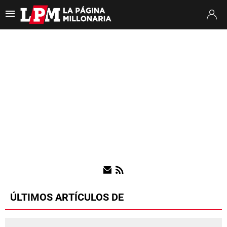
Es tendencia
:
Thiago Almada River
Jaime Peñarol River
River vs. Tig
ULTIMAS NOTICIAS
STREAMING
TORNEO CLAUSURA
SUDAMERICANA
MERCADO DE PASES
FIXTURE
POSICIONES
ÚLTIMOS ARTÍCULOS DE
OPINIÓN