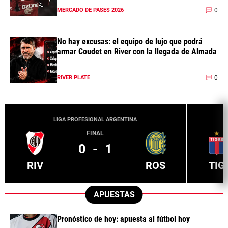
0
MERCADO DE PASES 2026
No hay excusas: el equipo de lujo que podrá
armar Coudet en River con la llegada de Almada
0
RIVER PLATE
LIGA PROFESIONAL ARGENTINA
FINAL
0
-
1
RIV
ROS
TIG
APUESTAS
Pronóstico de hoy: apuesta al fútbol hoy