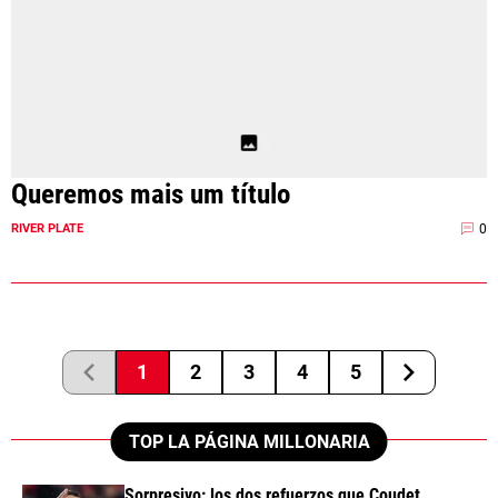
Queremos mais um título
0
RIVER PLATE
1
2
3
4
5
TOP LA PÁGINA MILLONARIA
Sorpresivo: los dos refuerzos que Coudet