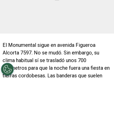
El Monumental sigue en avenida Figueroa
Alcorta 7597. No se mudó. Sin embargo, su
clima habitual sí se trasladó unos 700
kilómetros para que la noche fuera una fiesta en
tierras cordobesas. Las banderas que suelen
decorar cada tribuna del estadio Antonio
Vespucio Liberti viajaron para ponerle colorido a
cada sector destinado a los hinchas del
Millonario.