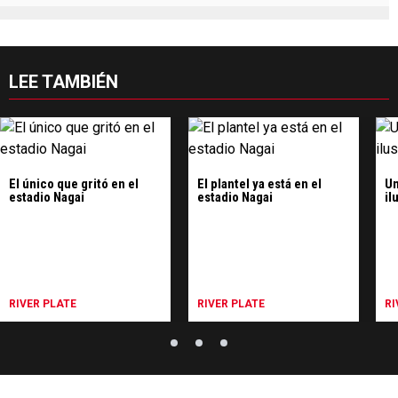
LEE TAMBIÉN
El único que gritó en el
El plantel ya está en el
Un
estadio Nagai
estadio Nagai
il
RIVER PLATE
RIVER PLATE
RI