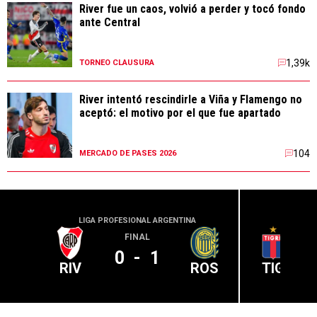
River fue un caos, volvió a perder y tocó fondo
ante Central
1,39k
TORNEO CLAUSURA
River intentó rescindirle a Viña y Flamengo no
aceptó: el motivo por el que fue apartado
104
MERCADO DE PASES 2026
LIGA PROFESIONAL ARGENTINA
LIGA PR
FINAL
0
-
1
RIV
ROS
TIG