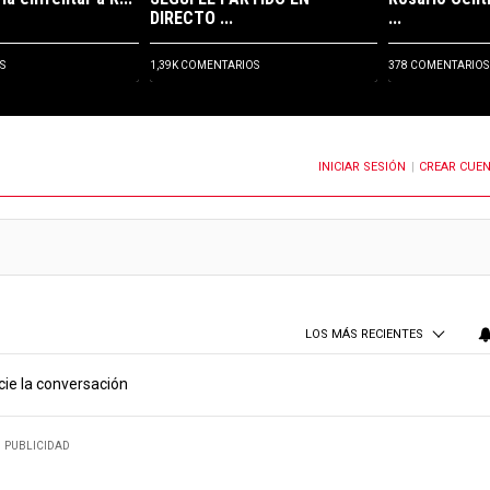
DIRECTO ...
...
S
1,39K COMENTARIOS
378 COMENTARIOS
INICIAR SESIÓN
CREAR CUE
OTIFICACIONES CUANDO SE PUBLIQUEN NUEVOS COMENTARIOS
|
LOS MÁS RECIENTES
cie la conversación
PUBLICIDAD