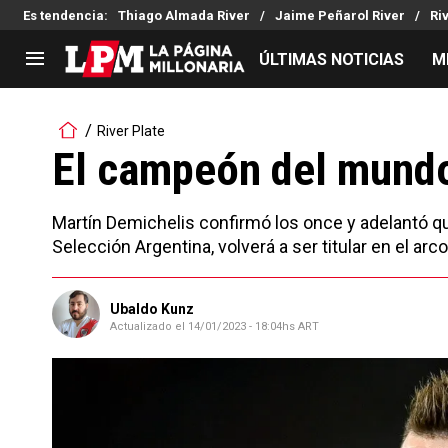
Es tendencia
:
Thiago Almada River
Jaime Peñarol River
Ri
ÚLTIMAS NOTICIAS
M
LIGA PROFESIONAL
TORNEOS
River Plate
Noticias
Copa Sudamericana
El campeón del mundo 
Tabla de posiciones
Copa Argentina
Fixture
Selección Argentina
Martín Demichelis confirmó los once y adelantó que
Reserva
Selección Argentina, volverá a ser titular en el ar
Ubaldo Kunz
Actualizado el
14/01/2023 - 18:04hs ART