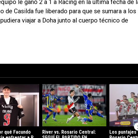
quipo le ganó 2 a 1 a Racing en la última fecha de l
po de Casilda fue liberado para que se sumara a los
pudiera viajar a Doha junto al cuerpo técnico de
ltimos 7 días.
de tendencia con el título "Increíble: por qué Facundo Colidio podría en
Un artículo de tendencia con el título "River vs
Un artículo de 
por qué Facundo
River vs. Rosario Central:
Los puntajes 
ía enfrentar a R...
SEGUÍ EL PARTIDO EN
Rosario Centr