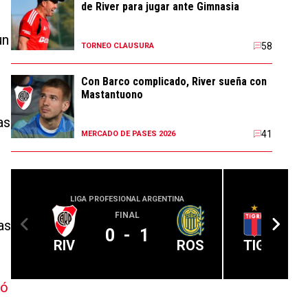
de River para jugar ante Gimnasia
un
58
TORNEO CLAUSURA
Con Barco complicado, River sueña con
Mastantuono
as
41
MERCADO DE PASES 2026
LIGA PROFESIONAL ARGENTINA
LIGA PROFE
FINAL
as
0
-
1
RIV
ROS
TIG
ró