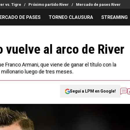
ver vs. Tigre
Próximo partido River
Mercado de pases River
ERCADO DE PASES
TORNEO CLAUSURA
STREAMING
MILLONARIOS
LPM PARA EL HINCHA
APUESTA
Mercado de Pases
Streaming
Noticias
vuelve al arco de River
Análisis tácticos
Entradas
Guías
Juanfer Quintero
Hinchas
Códigos
 Franco Armani, que viene de ganar el título con la
Chacho Coudet
Los goles de River
Pronósti
co millonario luego de tres meses.
Ex River
Entrevistas
Apuesta d
Seguí a LPM en Google!