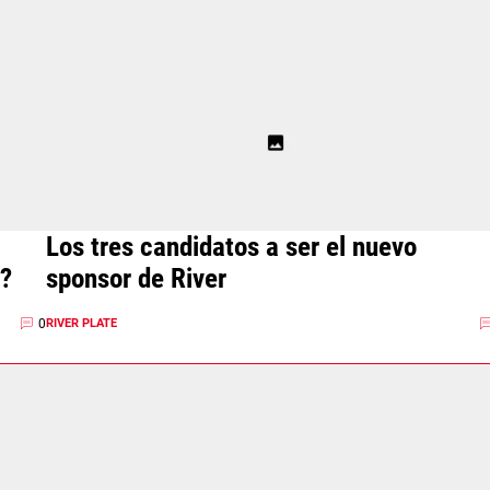
Los tres candidatos a ser el nuevo
?
sponsor de River
0
RIVER PLATE