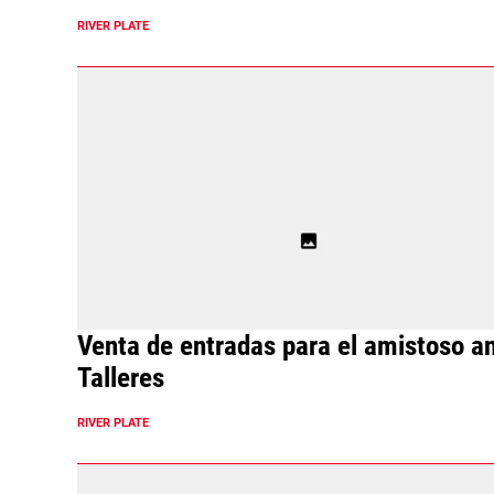
RIVER PLATE
Venta de entradas para el amistoso a
Talleres
RIVER PLATE