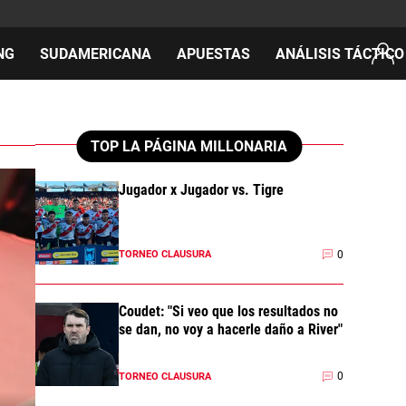
NG
SUDAMERICANA
APUESTAS
ANÁLISIS TÁCTICO
AS
TOP LA PÁGINA MILLONARIA
Jugador x Jugador vs. Tigre
cos
del día
0
TORNEO CLAUSURA
Coudet: "Si veo que los resultados no
se dan, no voy a hacerle daño a River"
0
TORNEO CLAUSURA