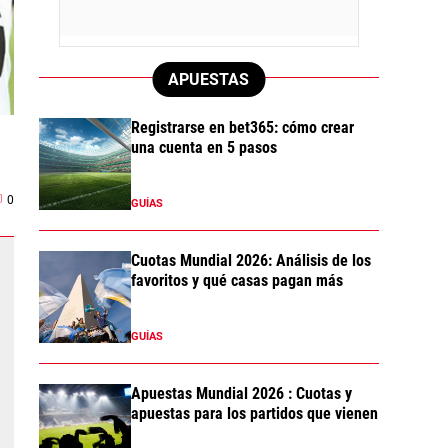
APUESTAS
Registrarse en bet365: cómo crear
una cuenta en 5 pasos
0
GUÍAS
Cuotas Mundial 2026: Análisis de los
favoritos y qué casas pagan más
GUÍAS
Apuestas Mundial 2026 : Cuotas y
apuestas para los partidos que vienen