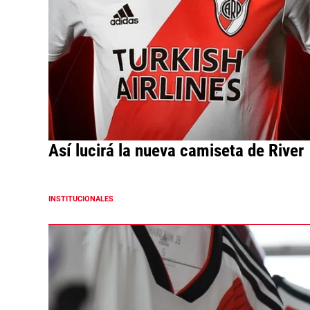
Así lucirá la nueva camiseta de River
INSTITUCIONALES