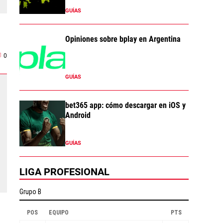
GUÍAS
Opiniones sobre bplay en Argentina
0
GUÍAS
bet365 app: cómo descargar en iOS y
Android
GUÍAS
LIGA PROFESIONAL