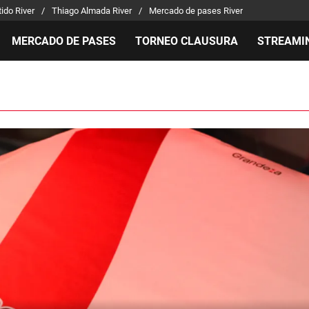
ido River
Thiago Almada River
Mercado de pases River
MERCADO DE PASES
TORNEO CLAUSURA
STREAMI
MILLONARIOS
LPM PARA EL HINCHA
APUEST
Mercado de Pases
Streaming
Noticias
Análisis tácticos
Entradas
Guías
Juanfer Quintero
Hinchas
Códigos
Chacho Coudet
Los goles de River
Pronósti
Ex River
Entrevistas
Apuesta 