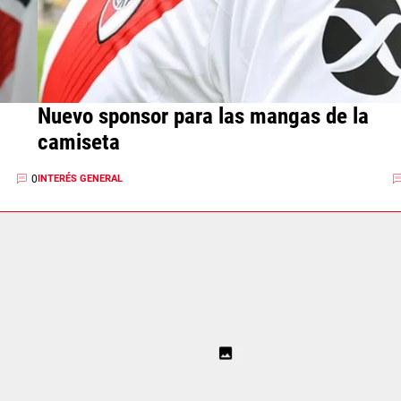
Nuevo sponsor para las mangas de la
camiseta
0
INTERÉS GENERAL