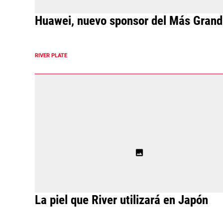
Huawei, nuevo sponsor del Más Grand
RIVER PLATE
La piel que River utilizará en Japón