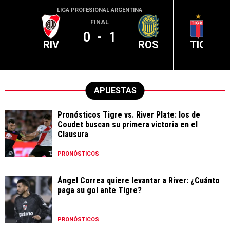
LIGA PROFESIONAL ARGENTINA
LIGA PR
FINAL
0
-
1
RIV
ROS
TIG
APUESTAS
Pronósticos Tigre vs. River Plate: los de
Coudet buscan su primera victoria en el
Clausura
PRONÓSTICOS
Ángel Correa quiere levantar a River: ¿Cuánto
paga su gol ante Tigre?
PRONÓSTICOS