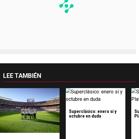
LEE TAMBIÉN
Superclásico: enero sí y
Su
octubre en duda
Pl