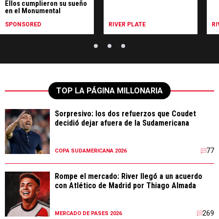
Ellos cumplieron su sueño
en el Monumental
SPONSORED
RIVER PLATE
RI
TOP LA PÁGINA MILLONARIA
Sorpresivo: los dos refuerzos que Coudet
decidió dejar afuera de la Sudamericana
77
COPA SUDAMERICANA 2026
Rompe el mercado: River llegó a un acuerdo
con Atlético de Madrid por Thiago Almada
269
MERCADO DE PASES 2026