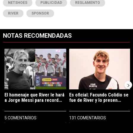
NETSHOES
PUBLICIDAD
REGLAMENTO
RIVER
SPONSOR
NOTAS RECOMENDADAS
Este listado muestra los artículos con más comentarios en los últimos 7
Un artículo de tendencia con el título "El homenaje que River le hará 
Un artículo de tendencia con el tí
El homenaje que River le hará
Es oficial: Facundo Colidio se
a Jorge Messi para record...
fue de River y lo presen...
5 COMENTARIOS
131 COMENTARIOS
PUBLICIDAD