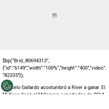
$bp(“Brid_80694313”,
{“id”:”6149″,”width”:”100%”,”height”:”400″,”video”:
”82335″});
Marcelo Gallardo acostumbró a River a ganar. El
Muñeco llegó al Millonario a mediados de 2014
y, desde entonces, La Banda peleó