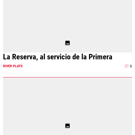
ANÁLISIS TÁCTICO
CHACHO COUDET
APUESTAS
NOTICIAS
La Reserva, al servicio de la Primera
GUÍAS
0
RIVER PLATE
CÓDIGOS
QUIENES SOMOS
STAFF
CONTACTO
PRONÓSTICOS
ESCRIBÍ EN LA PÁGINA MILLONARIA
APUESTAS
La Página Millonaria es un sitio no oficial, creado por socios e
APUESTA DEL DÍA
hinchas de River y no tiene afiliación alguna con el club Atlético River
Plate.
Esta sección no tiene relación alguna con el club. Para visitar el sitio
oficial
haz click aquí