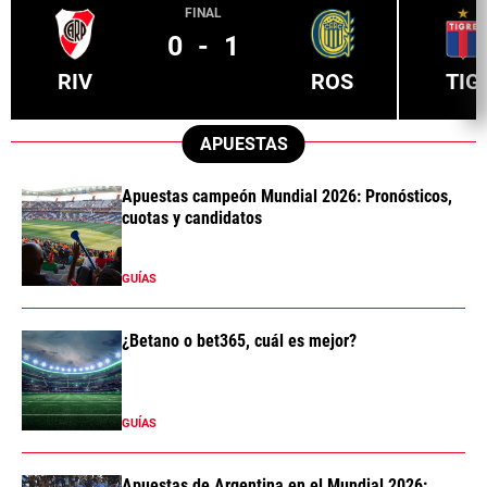
FINAL
0
-
1
RIV
ROS
TIG
APUESTAS
Apuestas campeón Mundial 2026: Pronósticos,
cuotas y candidatos
GUÍAS
¿Betano o bet365, cuál es mejor?
GUÍAS
Apuestas de Argentina en el Mundial 2026: