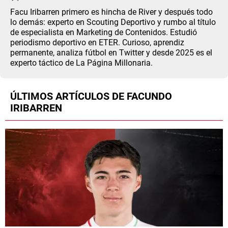
ANÁLISIS TÁCTICO
Facu Iribarren primero es hincha de River y después todo
lo demás: experto en Scouting Deportivo y rumbo al título
de especialista en Marketing de Contenidos. Estudió
CHACHO COUDET
periodismo deportivo en ETER. Curioso, aprendiz
permanente, analiza fútbol en Twitter y desde 2025 es el
APUESTAS
experto táctico de La Página Millonaria.
NOTICIAS
ÚLTIMOS ARTÍCULOS DE FACUNDO
GUÍAS
IRIBARREN
CÓDIGOS
QUIENES SOMOS
STAFF
CONTACTO
PRONÓSTICOS
ESCRIBÍ EN LA PÁGINA MILLONARIA
APUESTAS
La Página Millonaria es un sitio no oficial, creado por socios e
APUESTA DEL DÍA
hinchas de River y no tiene afiliación alguna con el club Atlético River
Plate.
Esta sección no tiene relación alguna con el club. Para visitar el sitio
oficial
haz click aquí