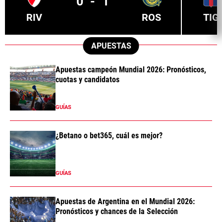
0
-
1
RIV
ROS
TIG
APUESTAS
Apuestas campeón Mundial 2026: Pronósticos,
cuotas y candidatos
GUÍAS
¿Betano o bet365, cuál es mejor?
GUÍAS
Apuestas de Argentina en el Mundial 2026:
Pronósticos y chances de la Selección