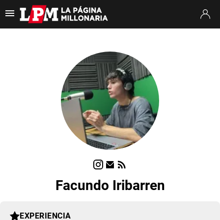
Es tendencia
:
Thiago Almada River
Jaime Peñarol River
River vs. Tig
ULTIMAS NOTICIAS
STREAMING
TORNEO CLAUSURA
SUDAMERICANA
MERCADO DE PASES
FIXTURE
Facundo Iribarren
POSICIONES
OPINIÓN
EXPERIENCIA