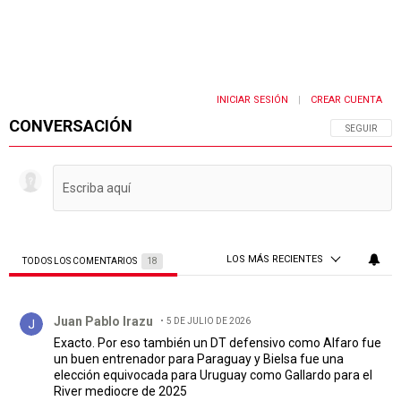
INICIAR SESIÓN
CREAR CUENTA
|
CONVERSACIÓN
SIGA ESTA 
SEGUIR
LOS MÁS RECIENTES
TODOS LOS COMENTARIOS
18
Todos los comentarios
Comentario de Juan Pablo Irazu.
Juan Pablo Irazu
5 DE JULIO DE 2026
Exacto. Por eso también un DT defensivo como Alfaro fue
un buen entrenador para Paraguay y Bielsa fue una
elección equivocada para Uruguay como Gallardo para el
River mediocre de 2025