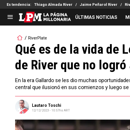
Es tendencia
:
Thiago Almada River
Jaime Peñarol River
Ri
ÚLTIMAS NOTICIAS
M
LIGA PROFESIONAL
TORNEOS
RiverPlate
Noticias
Copa Sudamericana
Qué es de la vida de 
Tabla de posiciones
Copa Argentina
de River que no logró
Fixture
Selección Argentina
Reserva
En la era Gallardo se les dio muchas oportunidades
central que ilusionó en sus comienzos y luego se
Lautaro Toschi
12/12/2023 - 10:57hs ART