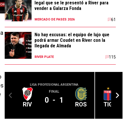
legal que se le presentó a River para
vender a Galarza Fonda
61
MERCADO DE PASES 2026
la
No hay excusas: el equipo de lujo que
podrá armar Coudet en River con la
llegada de Almada
o
115
RIVER PLATE
o
es
LIGA PROFESIONAL ARGENTINA
LIGA PROFE
FINAL
e
0
-
1
RIV
ROS
TIG