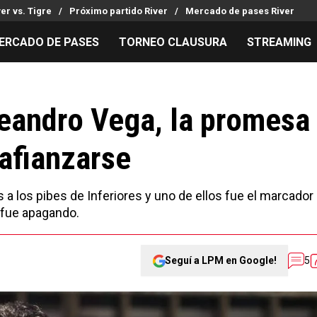
ver vs. Tigre
Próximo partido River
Mercado de pases River
ERCADO DE PASES
TORNEO CLAUSURA
STREAMING
MILLONARIOS
LPM PARA EL HINCHA
APUESTA
Mercado de Pases
Streaming
Noticias
Leandro Vega, la promesa
Análisis tácticos
Entradas
Guías
 afianzarse
Juanfer Quintero
Hinchas
Códigos
Chacho Coudet
Los goles de River
Pronósti
Ex River
Entrevistas
Apuesta d
 a los pibes de Inferiores y uno de ellos fue el marcador
 fue apagando.
Seguí a LPM en Google!
5