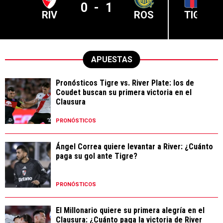
0
-
1
RIV
ROS
TIG
APUESTAS
Pronósticos Tigre vs. River Plate: los de
Coudet buscan su primera victoria en el
Clausura
PRONÓSTICOS
Ángel Correa quiere levantar a River: ¿Cuánto
paga su gol ante Tigre?
PRONÓSTICOS
El Millonario quiere su primera alegría en el
Clausura: ¿Cuánto paga la victoria de River