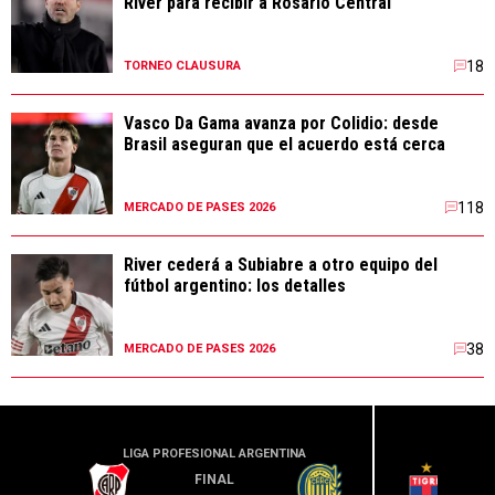
River para recibir a Rosario Central
18
TORNEO CLAUSURA
Vasco Da Gama avanza por Colidio: desde
Brasil aseguran que el acuerdo está cerca
118
MERCADO DE PASES 2026
River cederá a Subiabre a otro equipo del
fútbol argentino: los detalles
38
MERCADO DE PASES 2026
LIGA PROFESIONAL ARGENTINA
LIGA PR
FINAL