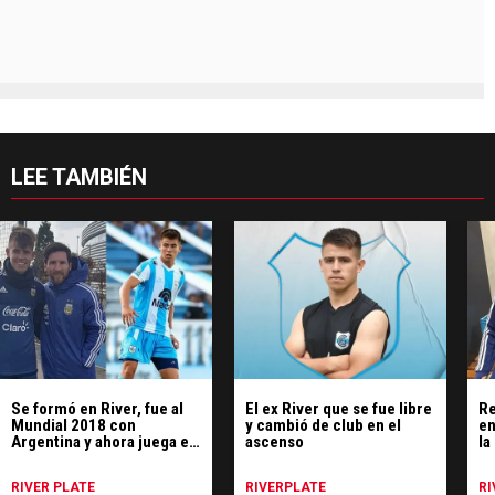
LEE TAMBIÉN
Se formó en River, fue al
El ex River que se fue libre
Re
Mundial 2018 con
y cambió de club en el
en
Argentina y ahora juega en
ascenso
la
el ascenso
RIVER PLATE
RIVERPLATE
RI