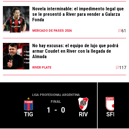
Novela interminable: el impedimento legal que
se le presentó a River para vender a Galarza
Fonda
61
MERCADO DE PASES 2026
No hay excusas: el equipo de lujo que podrá
armar Coudet en River con la llegada de
Almada
117
RIVER PLATE
LIGA PROFESIONAL ARGENTINA
CONME
FINAL
1
-
0
TIG
RIV
SFE