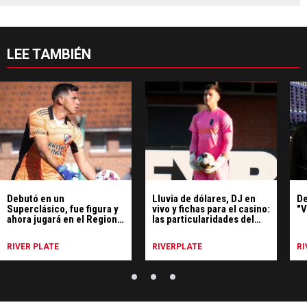
LEE TAMBIÉN
Debutó en un
Lluvia de dólares, DJ en
De
Superclásico, fue figura y
vivo y fichas para el casino:
"V
ahora jugará en el Regional
las particularidades del
Amateur
equipo de Leo Díaz
RIVER PLATE
RIVERPLATE
RI