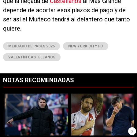
que la llegada de
Castellanos
al Más Grande
depende de acortar esos plazos de pago y de
ser así el Muñeco tendrá al delantero que tanto
quiere.
MERCADO DE PASES 2025
NEW YORK CITY FC
VALENTÍN CASTELLANOS
NOTAS RECOMENDADAS
Este listado muestra los artículos con más comentarios en los últimos 7
Un artículo de tendencia con el título "Qué dijo Coudet sobre los prob
Un artículo de tendencia con el tí