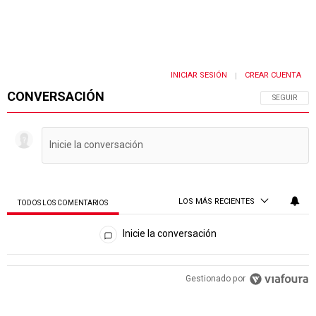
INICIAR SESIÓN
CREAR CUENTA
|
CONVERSACIÓN
SIGA ESTA 
SEGUIR
LOS MÁS RECIENTES
TODOS LOS COMENTARIOS
Todos los comentarios
Inicie la conversación
PUBLICIDAD