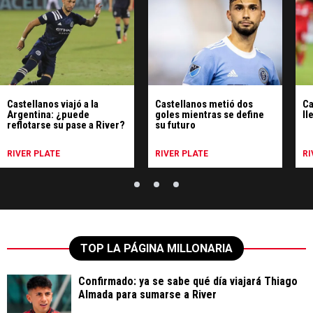
Castellanos viajó a la
Castellanos metió dos
Ca
Argentina: ¿puede
goles mientras se define
ll
reflotarse su pase a River?
su futuro
RIVER PLATE
RIVER PLATE
RI
TOP LA PÁGINA MILLONARIA
Confirmado: ya se sabe qué día viajará Thiago
Almada para sumarse a River