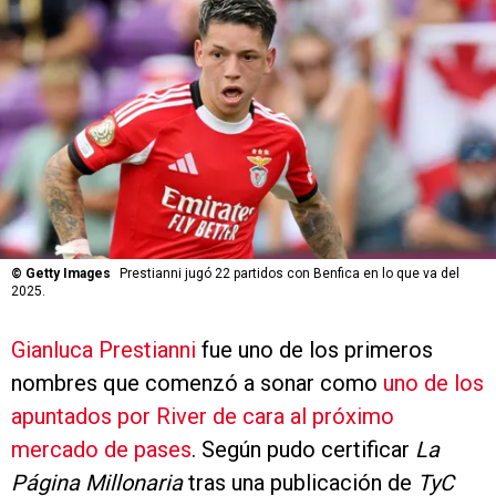
©
Getty Images
Prestianni jugó 22 partidos con Benfica en lo que va del
2025.
Gianluca Prestianni
fue uno de los primeros
nombres que comenzó a sonar como
uno de los
apuntados por River de cara al próximo
mercado de pases
. Según pudo certificar
La
Página Millonaria
tras una publicación de
TyC