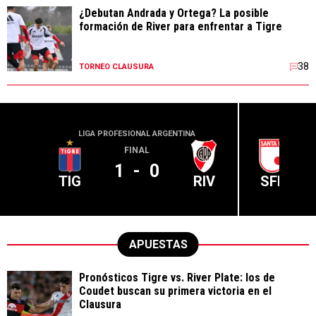
¿Debutan Andrada y Ortega? La posible
formación de River para enfrentar a Tigre
38
TORNEO CLAUSURA
LIGA PROFESIONAL ARGENTINA
CONME
FINAL
1
-
0
TIG
RIV
SFE
APUESTAS
Pronósticos Tigre vs. River Plate: los de
Coudet buscan su primera victoria en el
Clausura