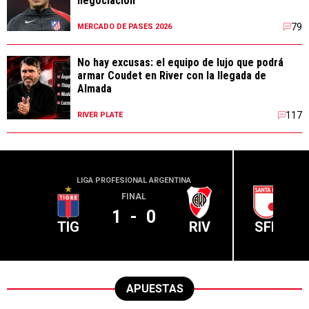
negociación
79
MERCADO DE PASES 2026
No hay excusas: el equipo de lujo que podrá
armar Coudet en River con la llegada de
Almada
117
RIVER PLATE
LIGA PROFESIONAL ARGENTINA
CONME
FINAL
1
-
0
TIG
RIV
SFE
APUESTAS