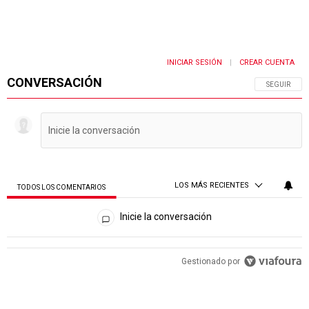
INICIAR SESIÓN
CREAR CUENTA
|
CONVERSACIÓN
SIGA ESTA 
SEGUIR
LOS MÁS RECIENTES
TODOS LOS COMENTARIOS
Todos los comentarios
Inicie la conversación
PUBLICIDAD