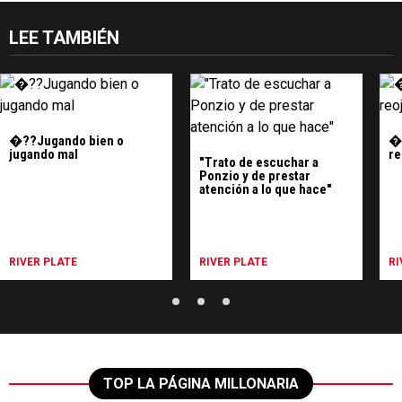
LEE TAMBIÉN
�??Jugando bien o
�?
jugando mal
re
"Trato de escuchar a
Ponzio y de prestar
atención a lo que hace"
RIVER PLATE
RIVER PLATE
RI
TOP LA PÁGINA MILLONARIA