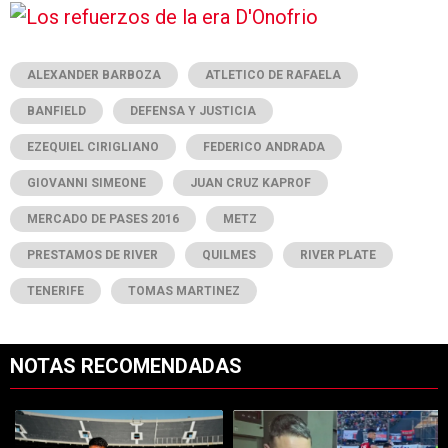
ALEXANDER BARBOZA
ATLETICO DE RAFAELA
BANFIELD
DEFENSA Y JUSTICIA
EZEQUIEL CIRIGLIANO
FEDERICO ANDRADA
GIOVANNI SIMEONE
JUAN CRUZ KAPROF
MERCADO DE PASES 2016
METZ
PRESTAMOS DE RIVER
QUILMES
RIVER PLATE
TENERIFE
TOMAS MARTINEZ
NOTAS RECOMENDADAS
Este listado muestra los artículos con más comentarios en los últimos 7
Un artículo de tendencia con el título "Llegó el noveno: Thiago Alm
Un artículo de tendencia con el tí