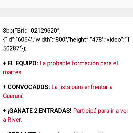
$bp(“Brid_02129620”,
{“id”:”6064″,”width”:”800″,”height”:”478″,”video”:”1
50287″});
+ EL EQUIPO:
La probable formación para el
martes.
+ CONVOCADOS:
La lista para enfrentar a
Guaraní.
+ ¡GANATE 2 ENTRADAS!
Participá para ir a ver
a River.