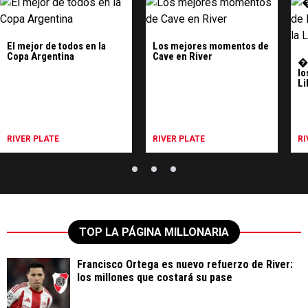
El mejor de todos en la
Los mejores momentos de
Copa Argentina
Cave en River
�?
lo
Li
RIVER PLATE
RIVER PLATE
RI
TOP LA PÁGINA MILLONARIA
Francisco Ortega es nuevo refuerzo de River:
los millones que costará su pase