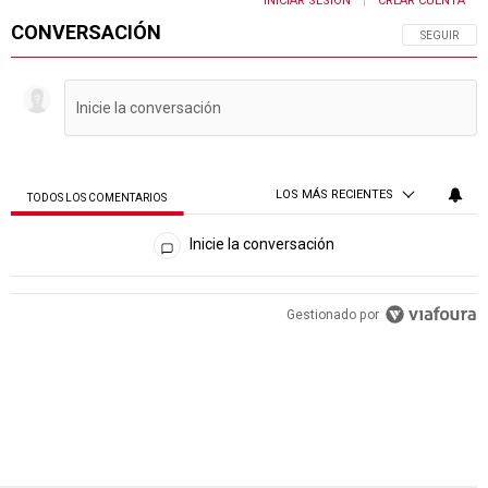
INICIAR SESIÓN
CREAR CUENTA
|
CONVERSACIÓN
SIGA ESTA 
SEGUIR
LOS MÁS RECIENTES
TODOS LOS COMENTARIOS
Todos los comentarios
Inicie la conversación
PUBLICIDAD
Gestionado por