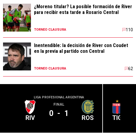
¿Moreno titular? La posible formación de River
para recibir esta tarde a Rosario Central
110
TORNEO CLAUSURA
Inentendible: la decisión de River con Coudet
en la previa al partido con Central
62
TORNEO CLAUSURA
LIGA PROFESIONAL ARGENTINA
LIGA PR
FINAL
0
-
1
RIV
ROS
TIG