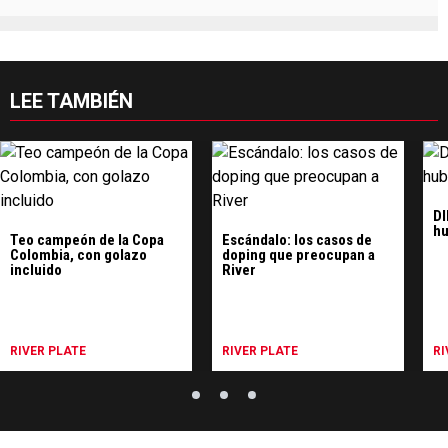
LEE TAMBIÉN
DI
hu
Teo campeón de la Copa
Escándalo: los casos de
Colombia, con golazo
doping que preocupan a
incluido
River
RIVER PLATE
RIVER PLATE
RI