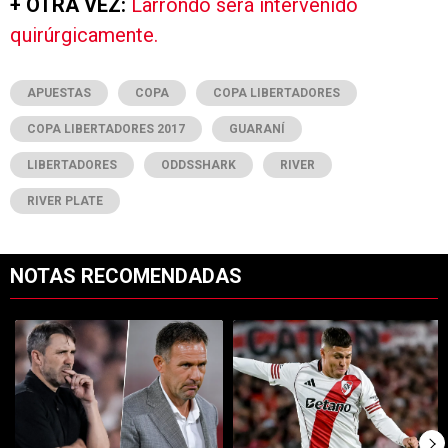
+ OTRA VEZ:
Larrondo será intervenido
quirúrgicamente.
APUESTAS
COPA
COPA LIBERTADORES
COPA LIBERTADORES 2017
GUARANÍ
LIBERTADORES
ODDSSHARK
RIVER
RIVER PLATE
NOTAS RECOMENDADAS
Este listado muestra los artículos con más comentarios en los últimos 7
Un artículo de tendencia con el título "Desde Tigre confirmaron el eq
Un artículo de tendencia con el tí