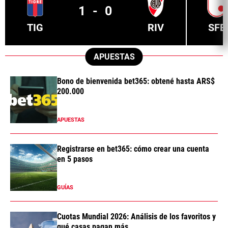
1
-
0
TIG
RIV
SFE
APUESTAS
Bono de bienvenida bet365: obtené hasta ARS$
200.000
APUESTAS
Registrarse en bet365: cómo crear una cuenta
en 5 pasos
GUÍAS
Cuotas Mundial 2026: Análisis de los favoritos y
qué casas pagan más