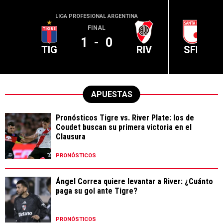
LIGA PROFESIONAL ARGENTINA
CONME
FINAL
1
-
0
TIG
RIV
SFE
APUESTAS
Pronósticos Tigre vs. River Plate: los de
Coudet buscan su primera victoria en el
Clausura
PRONÓSTICOS
Ángel Correa quiere levantar a River: ¿Cuánto
paga su gol ante Tigre?
PRONÓSTICOS