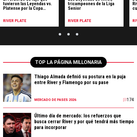
tuvieron las Leyendas vs.
tricampeones de la Liga
Ri
Platense por la Copa
Senior
cu
Federal Senior
y 
RIVER PLATE
RIVER PLATE
RI
TOP LA PÁGINA MILLONARIA
Thiago Almada definió su postura en la puja
entre River y Flamengo por su pase
174
MERCADO DE PASES 2026
Último día de mercado: los refuerzos que
busca cerrar River y por qué tendrá más tiempo
para incorporar