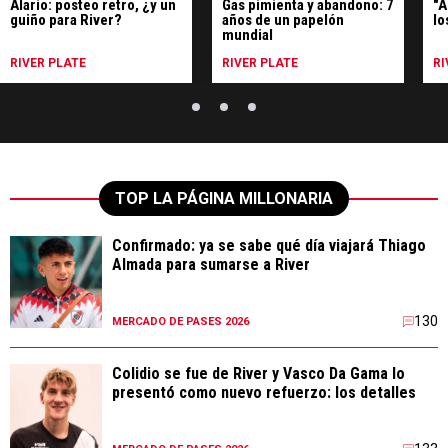
Alario: posteo retro, ¿y un
Gas pimienta y abandono: 7
"A
guiño para River?
años de un papelón
lo
mundial
RIVER PLATE
RIVER PLATE
RI
TOP LA PÁGINA MILLONARIA
Confirmado: ya se sabe qué día viajará Thiago
Almada para sumarse a River
130
MERCADO DE PASES 2026
Colidio se fue de River y Vasco Da Gama lo
presentó como nuevo refuerzo: los detalles