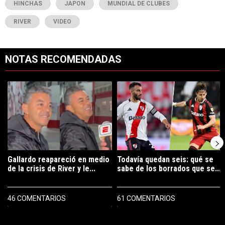
HINCHAS
JAPON
MUNDIAL DE CLUBES
RIVER
VIDEO
NOTAS RECOMENDADAS
Este listado muestra los artículos con más comentarios en los últimos 7
Un artículo de tendencia con el título "Gallardo reapareció en medio 
Un artículo de tendencia con el tí
Gallardo reapareció en medio
Todavía quedan seis: qué se
de la crisis de River y le...
sabe de los borrados que se...
46 COMENTARIOS
61 COMENTARIOS
PUBLICIDAD