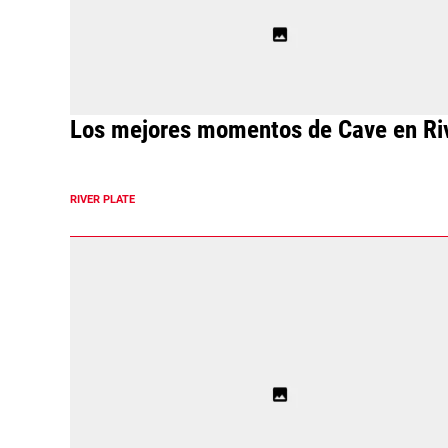
Los mejores momentos de Cave en Ri
RIVER PLATE