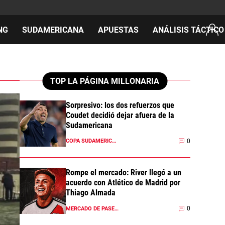
NG
SUDAMERICANA
APUESTAS
ANÁLISIS TÁCTICO
AS
TOP LA PÁGINA MILLONARIA
Sorpresivo: los dos refuerzos que
Coudet decidió dejar afuera de la
cos
Sudamericana
del día
0
COPA SUDAMERICANA 2026
Rompe el mercado: River llegó a un
acuerdo con Atlético de Madrid por
Thiago Almada
0
MERCADO DE PASES 2026