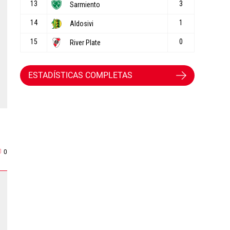
ESTADÍSTICAS COMPLETAS
0