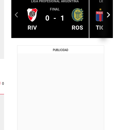
LIGA PROFESIONAL ARGENTINA
LIGA PROFESIONAL
FINAL
08/08
17:00
0
-
1
RIV
ROS
TIG
0