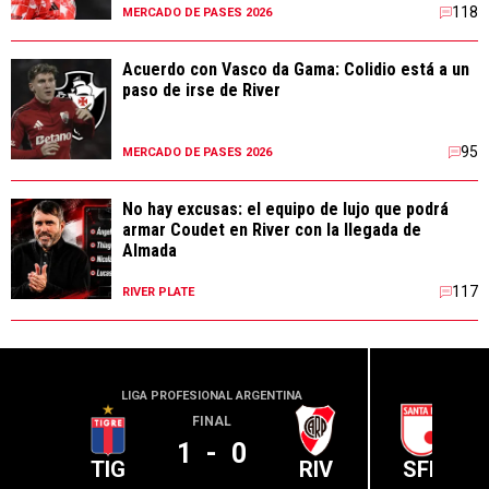
118
MERCADO DE PASES 2026
Acuerdo con Vasco da Gama: Colidio está a un
paso de irse de River
95
MERCADO DE PASES 2026
No hay excusas: el equipo de lujo que podrá
armar Coudet en River con la llegada de
Almada
117
RIVER PLATE
LIGA PROFESIONAL ARGENTINA
CONME
FINAL
1
-
0
TIG
RIV
SFE