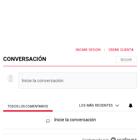
INICIAR SESIÓN
CREAR CUENTA
|
CONVERSACIÓN
SIGA ESTA 
SEGUIR
LOS MÁS RECIENTES
TODOS LOS COMENTARIOS
Todos los comentarios
Inicie la conversación
PUBLICIDAD