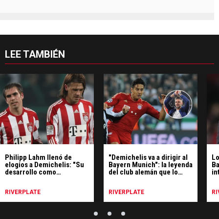
LEE TAMBIÉN
Philipp Lahm llenó de
"Demichelis va a dirigir al
Lo
elogios a Demichelis: "Su
Bayern Munich": la leyenda
Ba
desarrollo como
del club alemán que lo
in
entrenador ha sido muy
postuló como DT
bueno"
RIVERPLATE
RIVERPLATE
RI