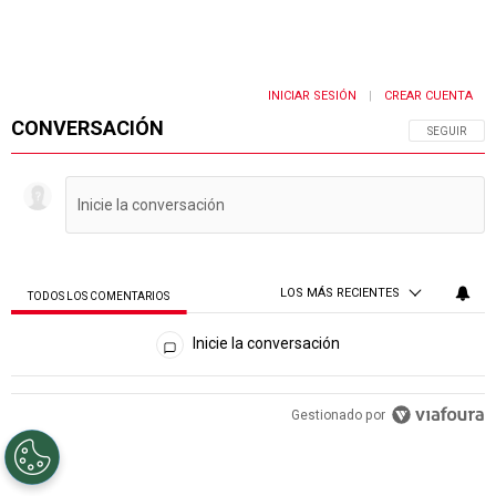
INICIAR SESIÓN
CREAR CUENTA
|
CONVERSACIÓN
SIGA ESTA 
SEGUIR
LOS MÁS RECIENTES
TODOS LOS COMENTARIOS
Todos los comentarios
Inicie la conversación
PUBLICIDAD