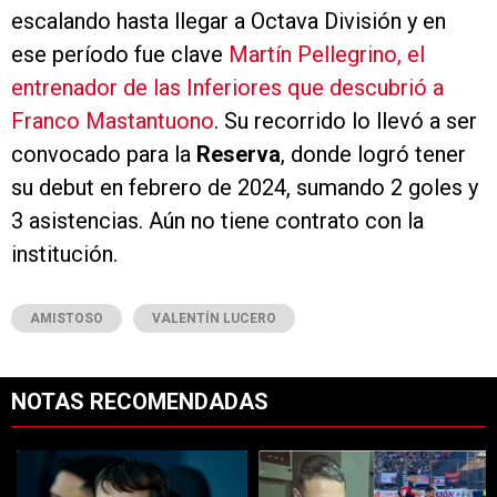
escalando hasta llegar a Octava División y en
ese período fue clave
Martín Pellegrino, el
entrenador de las Inferiores que descubrió a
Franco Mastantuono
. Su recorrido lo llevó a ser
convocado para la
Reserva
, donde logró tener
su debut en febrero de 2024, sumando 2 goles y
3 asistencias. Aún no tiene contrato con la
institución.
AMISTOSO
VALENTÍN LUCERO
NOTAS RECOMENDADAS
Este listado muestra los artículos con más comentarios en los últimos 7
Un artículo de tendencia con el título "Con cambios obligados ¿y con
Un artículo de tendencia con el tí