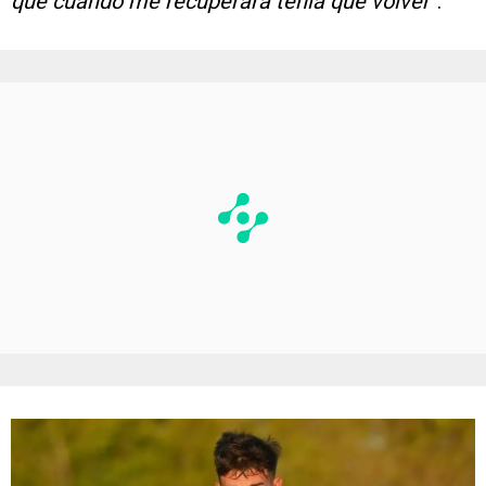
que cuando me recuperara tenía que volver”
.