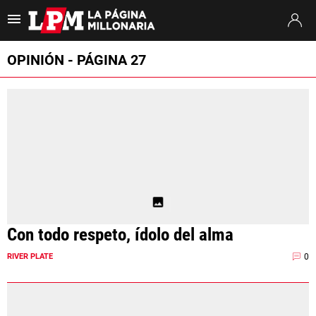
Es tendencia
:
Thiago Almada River
Jaime Peñarol River
River vs. Tig
OPINIÓN - PÁGINA 27
ULTIMAS NOTICIAS
STREAMING
TORNEO CLAUSURA
SUDAMERICANA
MERCADO DE PASES
Con todo respeto, ídolo del alma
FIXTURE
0
RIVER PLATE
POSICIONES
OPINIÓN