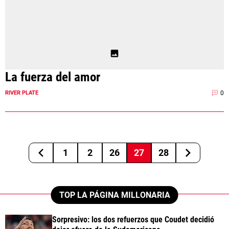
La fuerza del amor
0
RIVER PLATE
1
2
26
27
28
TOP LA PÁGINA MILLONARIA
Sorpresivo: los dos refuerzos que Coudet decidió