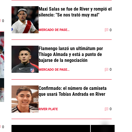
Maxi Salas se fue de River y rompió el
silencio: "Se nos trató muy mal"
0
0
MERCADO DE PASES 2026
Flamengo lanzó un ultimátum por
Thiago Almada y está a punto de
bajarse de la negociación
0
MERCADO DE PASES 2026
Confirmado: el número de camiseta
que usará Tobías Andrada en River
0
RIVER PLATE
0