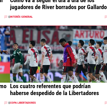
on
Cómo va a seguir el día a día de los
jugadores de River borrados por Gallardo
0
INTERÉS GENERAL
imo
Los cuatro referentes que podrían
haberse despedido de la Libertadores
0
COPA LIBERTADORES