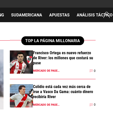
NG
SUDAMERICANA
APUESTAS
ANÁLISIS TÁCTICO
AS
TOP LA PÁGINA MILLONARIA
Francisco Ortega es nuevo refuerzo
de River: los millones que costará su
cos
pase
del día
0
MERCADO DE PASES 2026
Colidio está cada vez más cerca de
irse a Vasco Da Gama: cuánto dinero
recibiría River
0
MERCADO DE PASES 2026