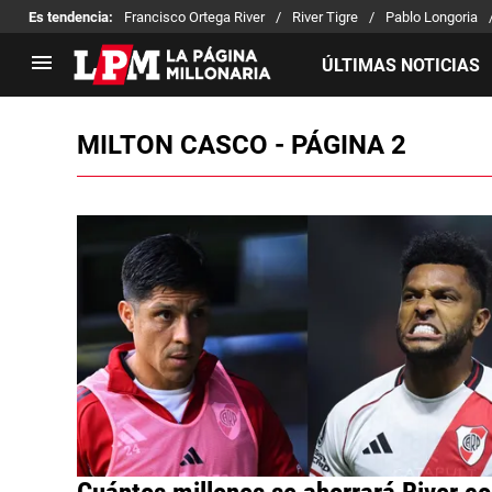
Es tendencia
:
Francisco Ortega River
River Tigre
Pablo Longoria
ÚLTIMAS NOTICIAS
MILTON CASCO - PÁGINA 2
LIGA PROFESIONAL
TORNEOS
Noticias
Copa Sudamericana
Tabla de posiciones
Copa Argentina
Fixture
Selección Argentina
Reserva