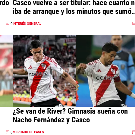
rdo
Casco vuelve a ser titular: hace cuanto 
iba de arranque y los minutos que sumó
con Gallardo
0
INTERÉS GENERAL
¿Se van de River? Gimnasia sueña con
Nacho Fernández y Casco
0
MERCADO DE PASES