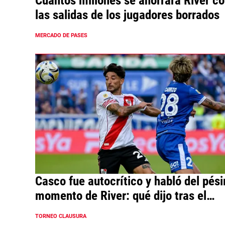
Cuántos millones se ahorrará River c
las salidas de los jugadores borrados
MERCADO DE PASES
Casco fue autocrítico y habló del pés
momento de River: qué dijo tras el
empate vs. Vélez
TORNEO CLAUSURA