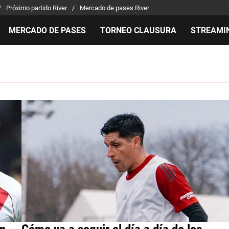
Próximo partido River
Mercado de pases River
MERCADO DE PASES
TORNEO CLAUSURA
STREAMI
MILLONARIOS
LPM PARA EL HINCHA
APUEST
Mercado de Pases
Streaming
Noticias
Análisis tácticos
Entradas
Guías
Juanfer Quintero
Hinchas
Códigos
Chacho Coudet
Los goles de River
Pronósti
Ex River
Entrevistas
Apuesta 