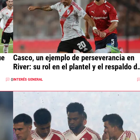
ue
Casco, un ejemplo de perseverancia en
River: su rol en el plantel y el respaldo d
Gallardo
0
INTERÉS GENERAL