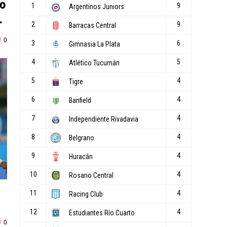
no
0
0