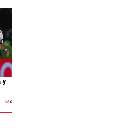
a y
0