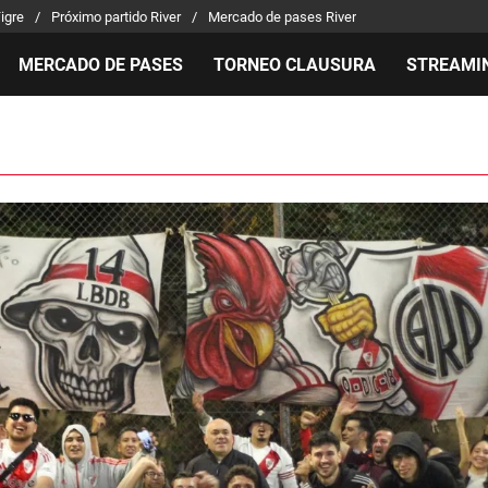
Tigre
Próximo partido River
Mercado de pases River
MERCADO DE PASES
TORNEO CLAUSURA
STREAMI
MILLONARIOS
LPM PARA EL HINCHA
APUEST
Mercado de Pases
Streaming
Noticias
Análisis tácticos
Entradas
Guías
Juanfer Quintero
Hinchas
Códigos
Chacho Coudet
Los goles de River
Pronósti
Ex River
Entrevistas
Apuesta 