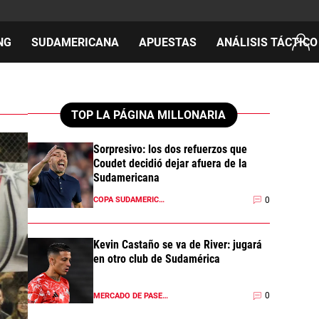
NG
SUDAMERICANA
APUESTAS
ANÁLISIS TÁCTICO
AS
TOP LA PÁGINA MILLONARIA
Sorpresivo: los dos refuerzos que
Coudet decidió dejar afuera de la
cos
Sudamericana
del día
0
COPA SUDAMERICANA 2026
Kevin Castaño se va de River: jugará
en otro club de Sudamérica
0
MERCADO DE PASES 2026