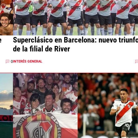
e
Superclásico en Barcelona: nuevo triunf
de la filial de River
0
INTERÉS GENERAL