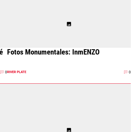
é
Fotos Monumentales: InmENZO
0
0
RIVER PLATE