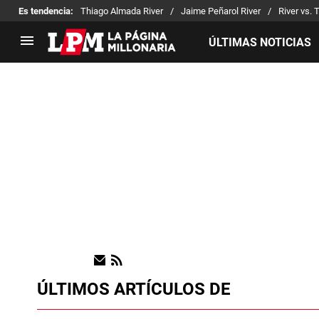
Es tendencia
:
Thiago Almada River
Jaime Peñarol River
River vs. 
ÚLTIMAS NOTICIAS
LIGA PROFESIONAL
TORNEOS
Noticias
Copa Sudamericana
Tabla de posiciones
Copa Argentina
Fixture
Selección Argentina
Reserva
ÚLTIMOS ARTÍCULOS DE