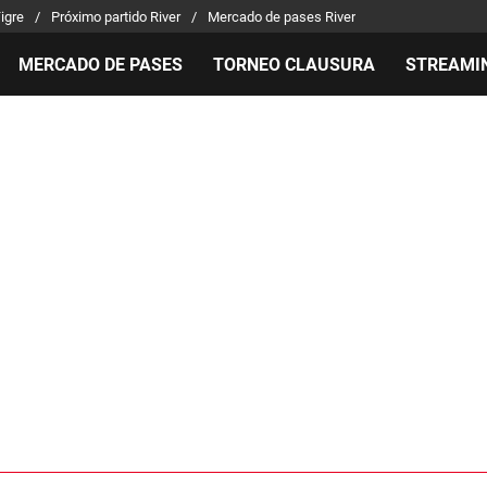
Tigre
Próximo partido River
Mercado de pases River
MERCADO DE PASES
TORNEO CLAUSURA
STREAMI
MILLONARIOS
LPM PARA EL HINCHA
APUEST
Mercado de Pases
Streaming
Noticias
Análisis tácticos
Entradas
Guías
Juanfer Quintero
Hinchas
Códigos
Chacho Coudet
Los goles de River
Pronósti
Ex River
Entrevistas
Apuesta 