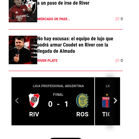
a un paso de irse de River
0
MERCADO DE PASES 2026
No hay excusas: el equipo de lujo que
podrá armar Coudet en River con la
llegada de Almada
0
RIVER PLATE
LIGA PROFESIONAL ARGENTINA
LIGA PROFESIONAL 
FINAL
08/08
17:00
0
-
1
RIV
ROS
TIG