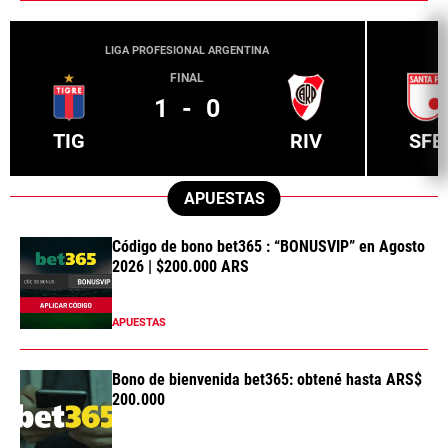
LIGA PROFESIONAL ARGENTINA
FINAL
1
-
0
TIG
RIV
SFE
APUESTAS
Código de bono bet365 : “BONUSVIP” en Agosto
2026 | $200.000 ARS
APUESTAS
Bono de bienvenida bet365: obtené hasta ARS$
200.000